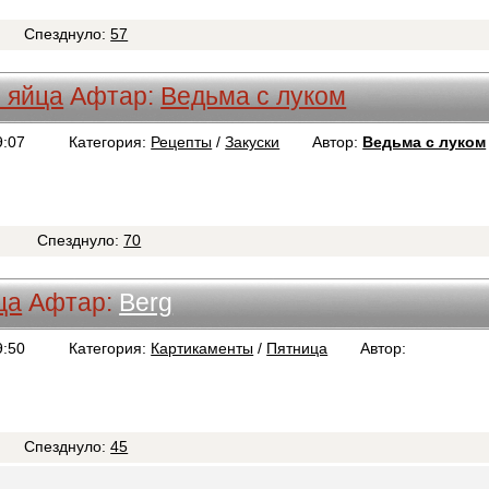
Спезднуло:
57
 яйца
Афтар:
Ведьма с луком
9:07
Категория:
Рецепты
/
Закуски
Автор:
Ведьма с луком
2
Спезднуло:
70
ца
Афтар:
Berg
9:50
Категория:
Картикаменты
/
Пятница
Автор:
Berg
Спезднуло:
45