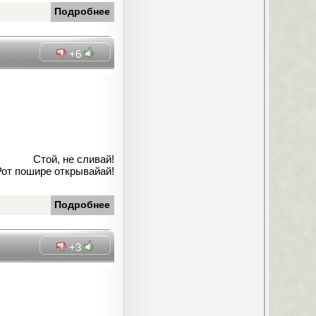
Подробнее
+6
Стой, не сливай!
Рот пошире открывайай!
Подробнее
+3