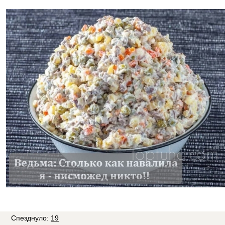
Спезднуло:
19