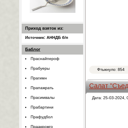
Приход взяток из:
Источник: АННДБ б/п
Баблог
Праснайпероф
Прабуеры
Фтыкнуло: 854
Прагимн
Салат "Съе
Прапажрать
Прасимвалы
Дата: 25-03-2024, 
Прабартини
Прафудбол
Праакрожго