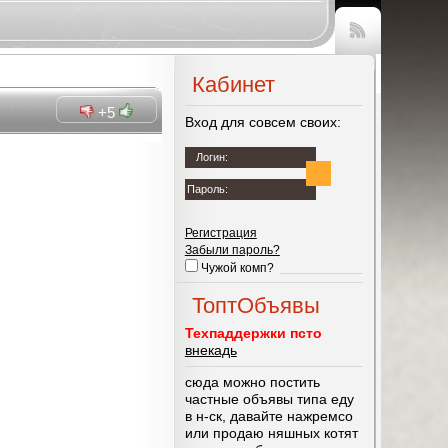
Чтение
RSS
Кабинет
+5
Вход для совсем своих:
Логин:
Пароль:
Регистрация
Забыли пароль?
Чужой комп?
ТоптОбъявы
Техпаддержки псто
внекадь
сюда можно постить
частные объявы типа еду
в н-ск, давайте нажремсо
или продаю няшных котят