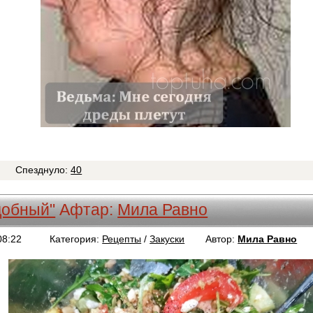
Спезднуло:
40
добный"
Афтар:
Мила Равно
08:22
Категория:
Рецепты
/
Закуски
Автор:
Мила Равно