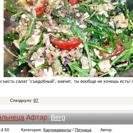
съесть салат "съедобный", значит, ты вообще не хочешь есть! 
3
Спезднуло:
87
альнеца
Афтар:
Berg
14:50
Категория:
Картикаменты
/
Пятница
Автор:
Berg