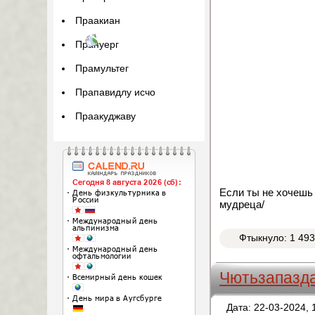
Праакиан
Прануерг
Прамультег
Прапавидлу исчо
Праакуджаву
Если ты не хочешь 
мудреца/
Фтыкнуло: 1 49
Чютьзапазд
Дата: 22-03-2024, 