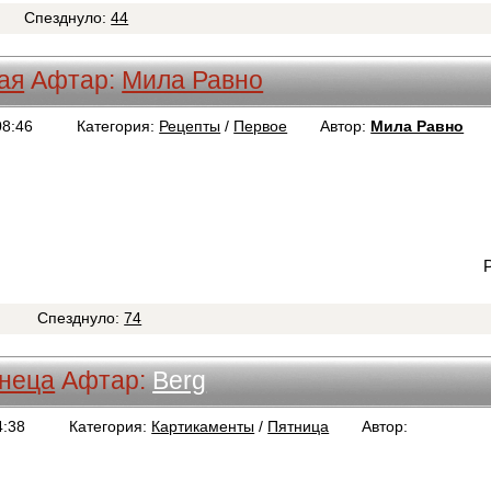
Спезднуло:
44
ая
Афтар:
Мила Равно
08:46
Категория:
Рецепты
/
Первое
Автор:
Мила Равно
1
Спезднуло:
74
неца
Афтар:
Berg
4:38
Категория:
Картикаменты
/
Пятница
Автор:
Berg