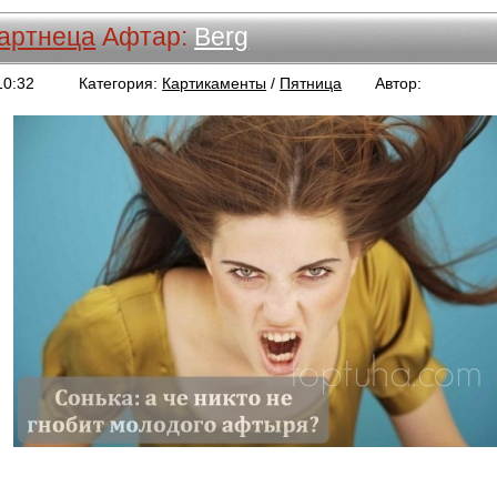
артнеца
Афтар:
Berg
10:32
Категория:
Картикаменты
/
Пятница
Автор:
Berg