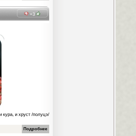
+3
 кура, и хруст /полуцэ/
Подробнее