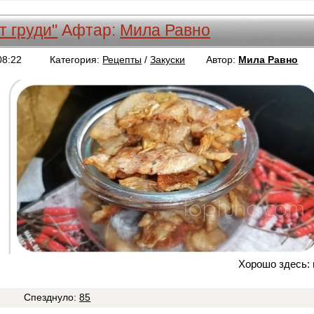
т груди"
Афтар:
Мила Равно
08:22
Категория:
Рецепты
/
Закуски
Автор:
Мила Равно
Хорошо здесь: и
3
Спезднуло:
85