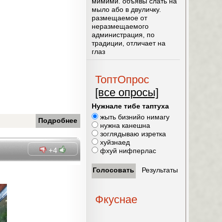
мимими. объявы слать на
мыло або в двуличку.
размещаемое от
неразмещаемого
администрация, по
традиции, отличает на
глаз
ТоптОпрос
[все опросы]
Нужнале тибе таптуха
жыть бизнийо нимагу
Подробнее
нужна канешна
зоглядываю изретка
хуйзнаед
+4
фхуй нифперлас
Фкуснае