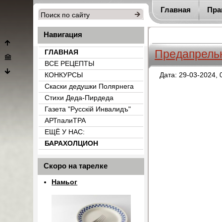
Главная
Пра
Навигация
Предапрельн
ГЛАВНАЯ
ВСЕ РЕЦЕПТЫ
КОНКУРСЫ
Дата: 29-03-2024, 
Скаски дедушки Полярнега
Стихи Деда-Пирдеда
Газета "Русскiй Инвалидъ"
АРТпалиТРА
ЕЩЁ У НАС:
БАРАХОЛЦИОН
{count_categ_22}
Скоро на тарелке
Намьог