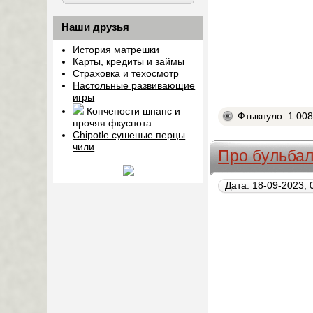
Наши друзья
История матрешки
Карты, кредиты и займы
Страховка и техосмотр
Настольные развивающие
игры
Копчености шнапс и
Фтыкнуло: 1 00
прочяя фкуснота
Chipotle сушеные перцы
чили
Про бульбал
Дата: 18-09-2023, 