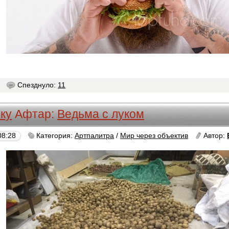
8
Спезднуло:
11
ку
Афтар:
Ведьма с луком
08:28
Категория:
Артпалитра
/
Мир через объектив
Автор: