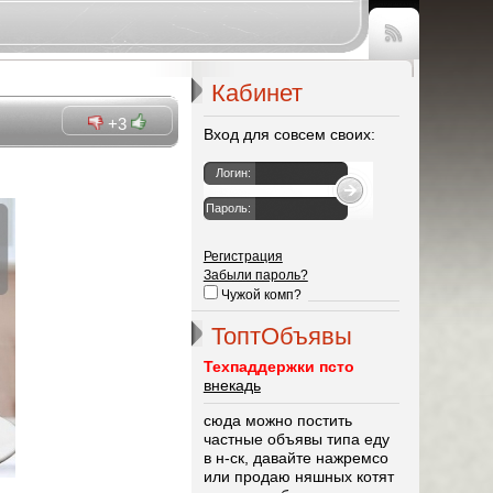
Чтение
RSS
Кабинет
+3
Вход для совсем своих:
Логин:
Пароль:
Регистрация
Забыли пароль?
Чужой комп?
ТоптОбъявы
Техпаддержки псто
внекадь
сюда можно постить
частные объявы типа еду
в н-ск, давайте нажремсо
или продаю няшных котят