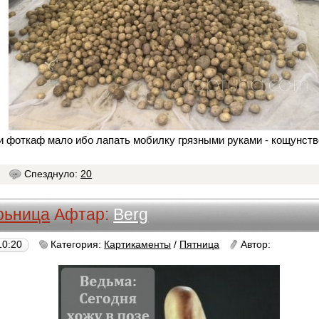
 и фоткаф мало ибо лапать мобилку грязными руками - кощунст
2
Спезднуло:
20
рьница
Афтар:
Berg
10:20
Категория:
Картикаменты
/
Пятница
Автор:
Berg