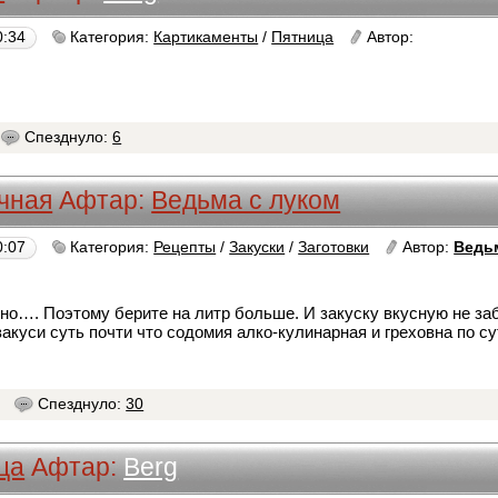
0:34
Категория:
Картикаменты
/
Пятница
Автор:
Berg
Спезднуло:
6
чная
Афтар:
Ведьма с луком
0:07
Категория:
Рецепты
/
Закуски
/
Заготовки
Автор:
Ведь
но…. Поэтому берите на литр больше. И закуску вкусную не заб
закуси суть почти что содомия алко-кулинарная и греховна по с
0
Спезднуло:
30
ца
Афтар:
Berg