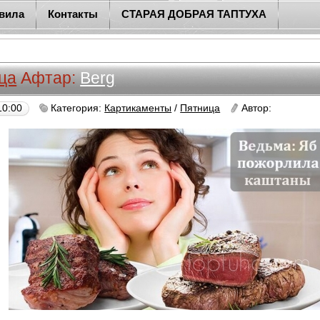
вила
Контакты
СТАРАЯ ДОБРАЯ ТАПТУХА
ца
Афтар:
Berg
10:00
Категория:
Картикаменты
/
Пятница
Автор:
Berg