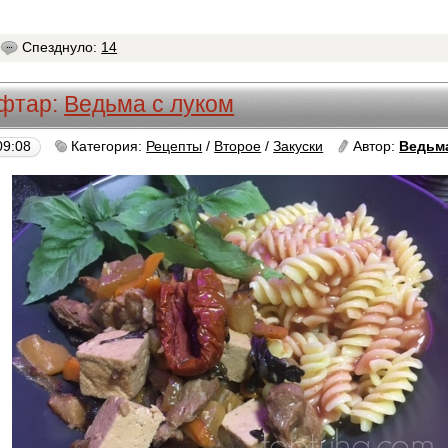
Спезднуло:
14
фтар:
Ведьма с луком
09:08
Категория:
Рецепты
/
Второе
/
Закуски
Автор:
Ведьма