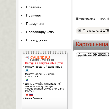
Праакиан
Прануерг
Штожжжжж… новый 
Прамультег
Фтыкнуло: 1 17
Прапавидлу исчо
Праакуджаву
Картошница
Дата: 22-09-2023, 