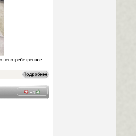
во непотребстренное
Подробнее
+4