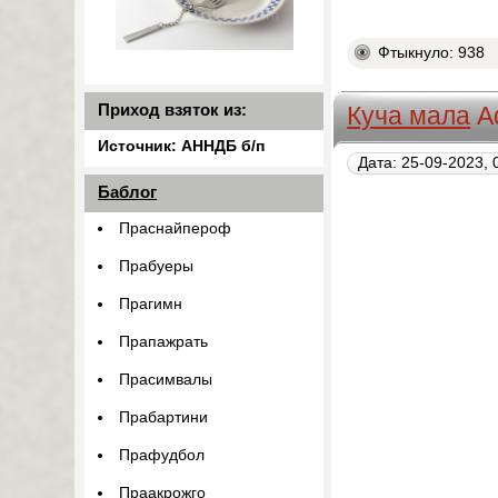
Фтыкнуло: 938
Приход взяток из:
Куча мала
А
Источник: АННДБ б/п
Дата: 25-09-2023, 
Баблог
Праснайпероф
Прабуеры
Прагимн
Прапажрать
Прасимвалы
Прабартини
Прафудбол
Праакрожго