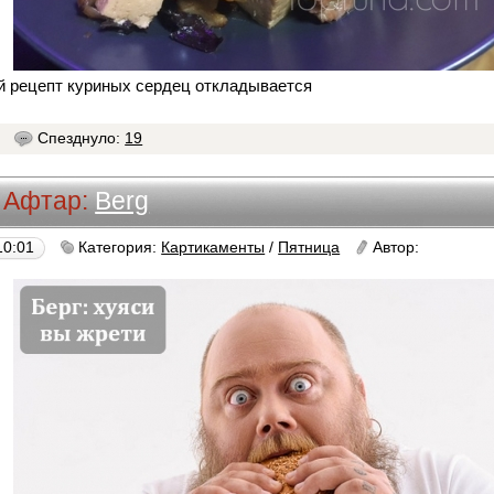
рецепт куриных сердец откладывается
8
Спезднуло:
19
Афтар:
Berg
10:01
Категория:
Картикаменты
/
Пятница
Автор:
Berg