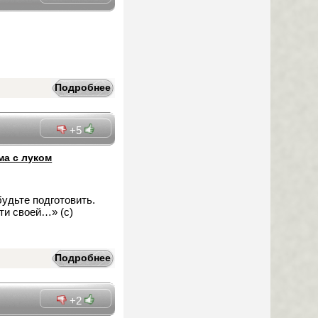
Подробнее
+5
ма с луком
удьте подготовить.
ути своей…» (с)
Подробнее
+2