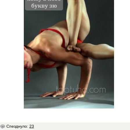
Спезднуло:
23