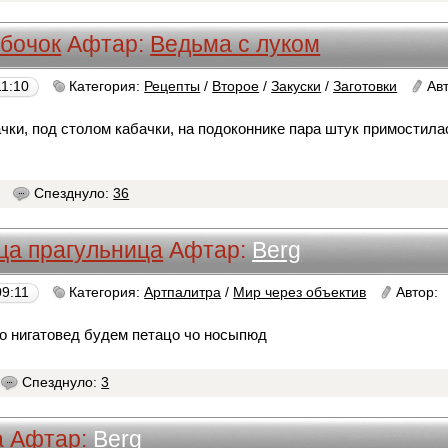
 бочок
Афтар:
Ведьма с луком
11:10
Категория:
Рецепты
/
Второе
/
Закуски
/
Заготовки
Ав
чки, под столом кабачки, на подоконнике пара штук примостила
8
Спезднуло:
36
ца прагульница
Афтар:
Berg
09:11
Категория:
Артпалитра
/
Мир через объектив
Автор:
то нигатовед будем петацо чо носыпюд
Спезднуло:
3
а
Афтар:
Berg