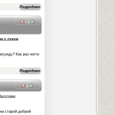
Подробнее
+3
а с луком
писуедь? Как раз ногти
Подробнее
0
Заготовки
на старой доброй