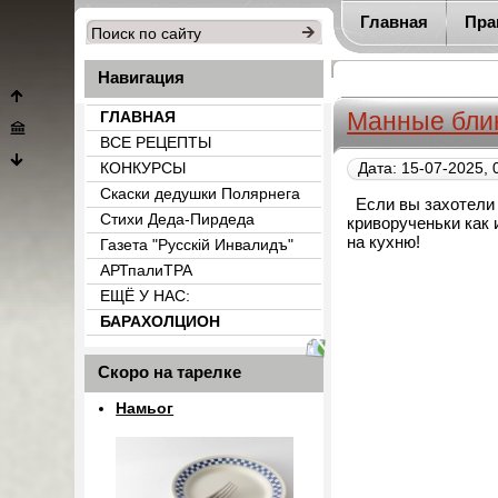
Главная
Пра
Навигация
Манные бли
ГЛАВНАЯ
ВСЕ РЕЦЕПТЫ
КОНКУРСЫ
Дата: 15-07-2025, 
Скаски дедушки Полярнега
Е
сли вы захотели
Стихи Деда-Пирдеда
криворученьки как 
на кухню!
Газета "Русскiй Инвалидъ"
АРТпалиТРА
ЕЩЁ У НАС:
БАРАХОЛЦИОН
{count_categ_22}
Скоро на тарелке
Намьог