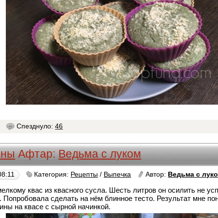
1
Спезднуло:
46
ины
Афтар:
Ведьма с луком
08:11
Категория:
Рецепты
/
Выпечка
Автор:
Ведьма с лук
елкому квас из квасного сусла. Шесть литров он осилить не ус
. Попробовала сделать на нём блинное тесто. Результат мне пон
ины на квасе с сырной начинкой.