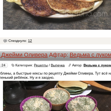
8
Спезднуло:
12
т Джейми Оливера
Афтар:
Ведьма с луко
1:24
Категория:
Рецепты
/
Выпечка
Автор:
Ведьма с луко
блины, а быстрые кексы по рецепту Джейми Оливера. Тут всё н
енький ребёнок. Ну и я заодно.