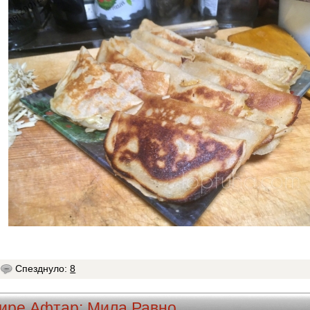
Спезднуло:
8
фире
Афтар:
Мила Равно