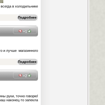
р всегда в холодильнике
Подробнее
+1
то и лучше магазинного
Подробнее
+2
ны руки, точно говорю!
ваш наконец-то запекла