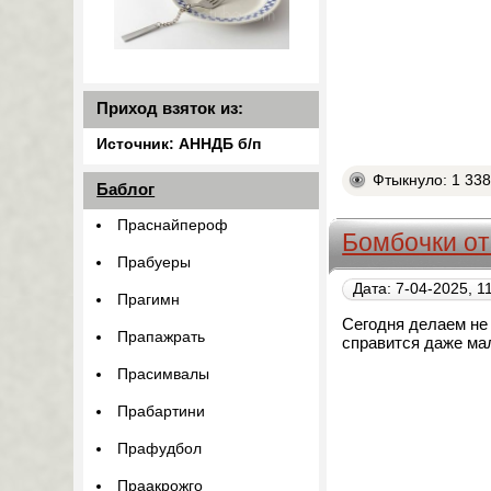
Приход взяток из:
Источник: АННДБ б/п
Фтыкнуло: 1 33
Баблог
Праснайпероф
Бомбочки о
Прабуеры
Дата: 7-04-2025, 1
Прагимн
Сегодня делаем не 
Прапажрать
справится даже мал
Прасимвалы
Прабартини
Прафудбол
Праакрожго