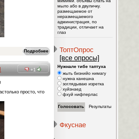
мимими. объявы слать на
мыло або в двуличку.
размещаемое от
неразмещаемого
администрация, по
традиции, отличает на
глаз
ТоптОпрос
Подробнее
[все опросы]
Нужнале тибе таптуха
м
+1
жыть бизнийо нимагу
нужна канешна
м
зоглядываю изретка
хуйзнаед
астолько просто, что
фхуй нифперлас
Фкуснае