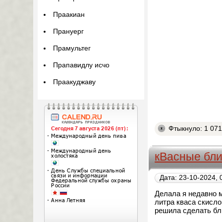
Праакиан
Прануерг
Прамультег
Прапавидлу исчо
Праакуджаву
Фтыкнуло: 1 07
кВасные бл
Дата: 23-10-2024, 
Делала я недавно м
литра кваса скисло
решила сделать бл