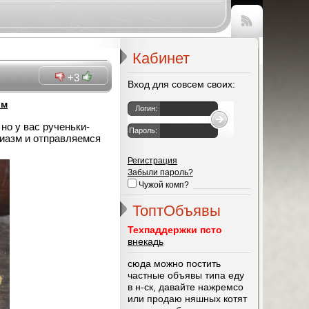
Чтение
RSS
Кабинет
+3
Вход для совсем своих:
ом
Логин:
но у вас рученьки-
Пароль:
зиазм и отправляемся
Регистрация
Забыли пароль?
Чужой комп?
ТоптОбъявы
Техпаддержки псто
внекадь
сюда можно постить
частные объявы типа еду
в н-ск, давайте нажремсо
или продаю няшных котят