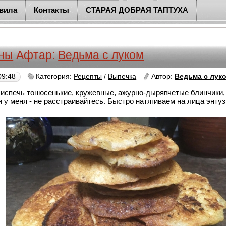
вила
Контакты
СТАРАЯ ДОБРАЯ ТАПТУХА
ны
Афтар:
Ведьма с луком
09:48
Категория:
Рецепты
/
Выпечка
Автор:
Ведьма с лук
 испечь тонюсенькие, кружевные, ажурно-дырявчетые блинчики, 
и у меня - не расстраивайтесь. Быстро натягиваем на лица энту