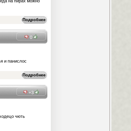
огда на пирах можно
.
Подробнее
0
ья и панислос
Подробнее
+3
ходецо чють