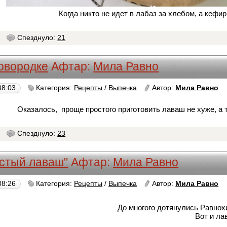
Когда никто не идет в лабаз за хлебом, а кефи
4
Спезднуло:
21
овородке
Афтар:
Мила Равно
08:03
Категория:
Рецепты
/
Выпечка
Автор:
Мила Равно
Оказалось, проще простого приготовить лаваш не хуже, а 
4
Спезднуло:
23
стый лаваш"
Афтар:
Мила Равно
08:26
Категория:
Рецепты
/
Выпечка
Автор:
Мила Равно
До многого дотянулись Равнохи
Вот и ла