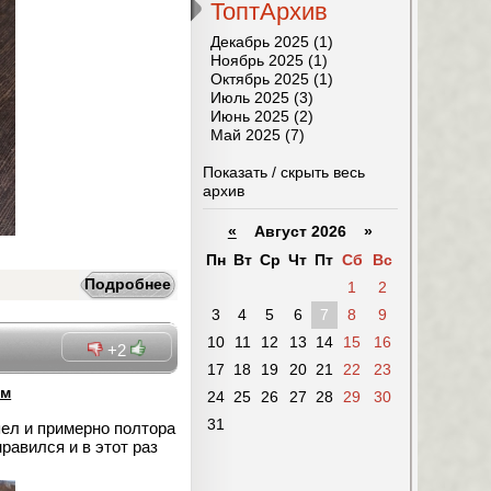
ТоптАрхив
Декабрь 2025 (1)
Ноябрь 2025 (1)
Октябрь 2025 (1)
Июль 2025 (3)
Июнь 2025 (2)
Май 2025 (7)
Показать / скрыть весь
архив
«
Август 2026 »
Пн
Вт
Ср
Чт
Пт
Сб
Вс
Подробнее
1
2
3
4
5
6
7
8
9
10
11
12
13
14
15
16
+2
17
18
19
20
21
22
23
ом
24
25
26
27
28
29
30
31
пел и примерно полтора
равился и в этот раз