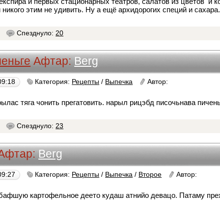
кспира и первых стационарных театров, салатов из цветов и к
 никого этим не удивить. Ну а ещё архидорогих специй и сахара
0
Спезднуло:
20
ченьге
Афтар:
Berg
09:18
Категория:
Рецепты
/
Выпечка
Автор:
Berg
ылас тяга чонить прегатовить. нарыл рицэбд писочьнава пичен
0
Спезднуло:
23
Афтар:
Berg
09:27
Категория:
Рецепты
/
Выпечка
/
Второе
Автор:
Berg
бафшую картофельное деето кудаш атнийо девацо. Патаму пре