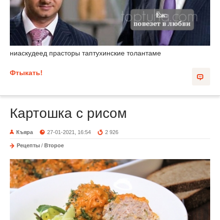
ниаскудеед прасторы таптухинские толантаме
Фтыкать!
Картошка с рисом
Къяра
27-01-2021, 16:54
2 926
Рецепты
/
Второе