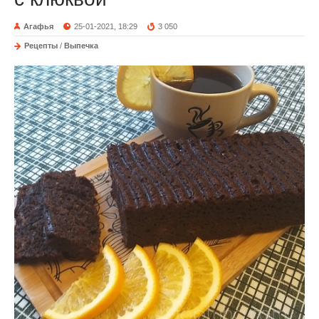
Агафья
25-01-2021, 18:29
3 050
Рецепты
/
Выпечка