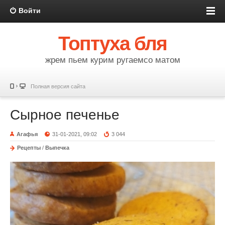
Войти
Топтуха бля
жрем пьем курим ругаемсо матом
Полная версия сайта
Сырное печенье
Агафья
31-01-2021, 09:02
3 044
Рецепты
/
Выпечка