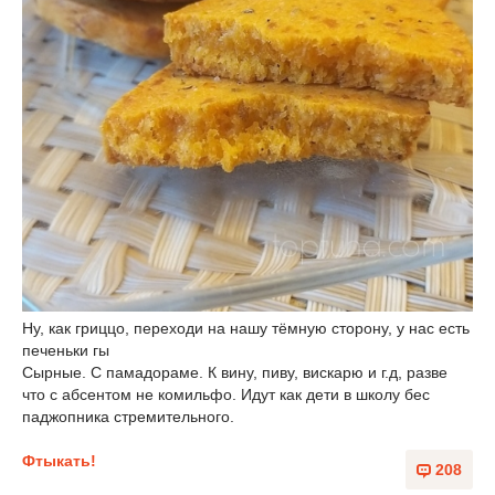
Ну, как гриццо, переходи на нашу тёмную сторону, у нас есть
печеньки гы
Сырные. С памадораме. К вину, пиву, вискарю и г.д, разве
что с абсентом не комильфо. Идут как дети в школу бес
паджопника стремительного.
Фтыкать!
208