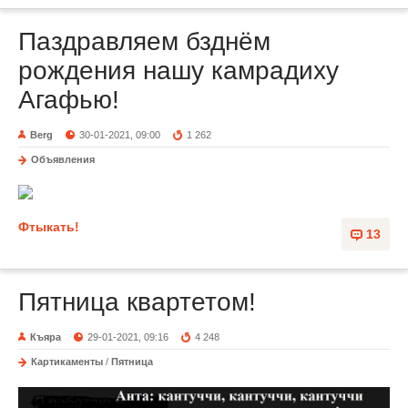
Паздравляем бзднём
рождения нашу камрадиху
Агафью!
Berg
30-01-2021, 09:00
1 262
Объявления
Фтыкать!
13
Пятница квартетом!
Къяра
29-01-2021, 09:16
4 248
Картикаменты
/
Пятница