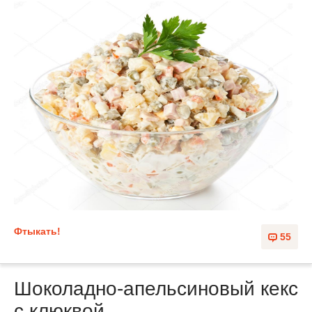
Фтыкать!
55
Шоколадно-апельсиновый кекс
с клюквой