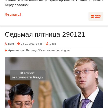
помнят. А еще внизу не забудьте пройти по ссылке и сказать
Бергу спасибо!
Фтыкать!
223
Седьмая пятница 290121
Berg
28-01-2021, 18:35
1 392
Артпалитра
/
Пятница
/
Семь пятниц на неделе