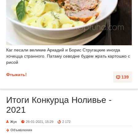
Каг песали великие Аркадий и Борис Стругацкие иногда
хочецца странного. Патаму севодне будем жрать картошко с
рисой
Фтыкать!
139
Итоги Конкурца Ноливье -
2021
Жук
26-01-2021, 15:29
2 172
Объявления