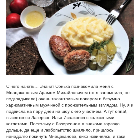
С чего начать… Значит Сонька познакомила меня с
Мнацакановым Арамом Михайловичем (эт я запомнила, не
подглядывала) очень талантливым поваром и безумно
харизматичным мужчиной с пронзительным взглядом. Ну, я и
подвисла на пару дней на шоу с его участием. А тут оппа!,
высветился Лазерсон Илья Исаакович с колхозными
котлетами. Поскольку с Лазерсоном я знакома гораздо
дольше, да еще и любопытство шкалило, пришлось
ненадолго покинуть Мнацаканова, дико извиняясь, и таки