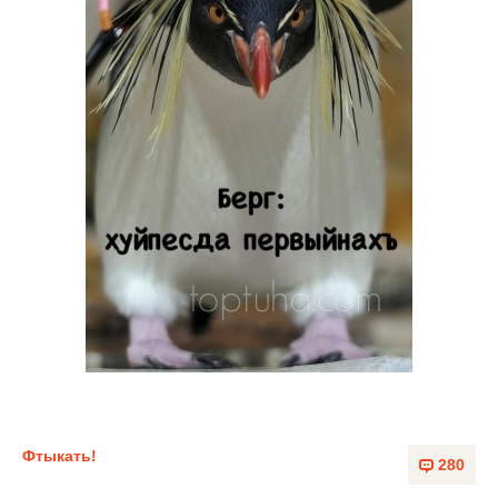
Фтыкать!
280