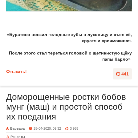
«Буратино вонзил голодные зубы в луковицу и съел её,
хрустя и причмокивая.
После этого стал тереться головой о щетинистую щёку
папы Карло»
Фтыкать!
441
Доморощенные ростки бобов
мунг (маш) и простой способ
их поедания
Варвара
28-04-2020, 09:32
3 955
Рецепты