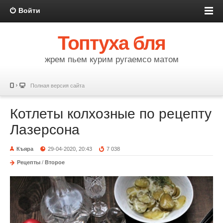
Войти
Топтуха бля
жрем пьем курим ругаемсо матом
Полная версия сайта
Котлеты колхозные по рецепту
Лазерсона
Къяра
29-04-2020, 20:43
7 038
Рецепты
/
Второе