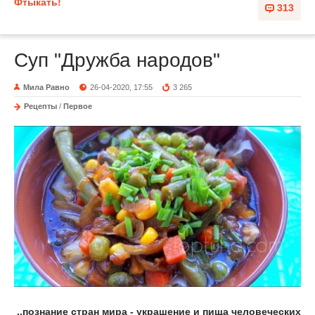
Фтыкать!
313
Суп "Дружба народов"
Мила Равно
26-04-2020, 17:55
3 265
Рецепты
/
Первое
..познание стран мира - украшение и пища человеческих