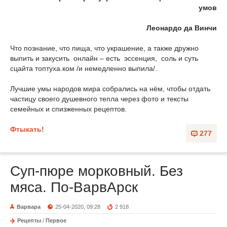
умов
Леонардо да Винчи
Что познание, что пища, что украшение, а также дружно
выпить и закусить онлайн – есть эссенция, соль и суть
сцайта топтуха.ком /и немедленно выпила/.
Лучшие умы народов мира собрались на нём, чтобы отдать
частицу своего душевного тепла через фото и тексты
семейных и спизженных рецептов.
Фтыкать!
277
Суп-пюре морковный. Без
мяса. По-ВарвАрск
Варвара
25-04-2020, 09:28
2 918
Рецепты
/
Первое