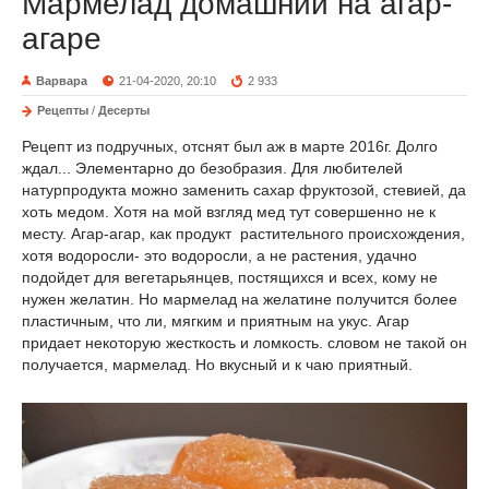
Мармелад домашний на агар-
агаре
Варвара
21-04-2020, 20:10
2 933
Рецепты
/
Десерты
Рецепт из подручных, отснят был аж в марте 2016г. Долго
ждал... Элементарно до безобразия. Для любителей
натурпродукта можно заменить сахар фруктозой, стевией, да
хоть медом. Хотя на мой взгляд мед тут совершенно не к
месту. Агар-агар, как продукт растительного происхождения,
хотя водоросли- это водоросли, а не растения, удачно
подойдет для вегетарьянцев, постящихся и всех, кому не
нужен желатин. Но мармелад на желатине получится более
пластичным, что ли, мягким и приятным на укус. Агар
придает некоторую жесткость и ломкость. словом не такой он
получается, мармелад. Но вкусный и к чаю приятный.