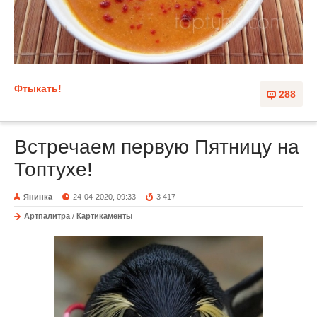
Фтыкать!
288
Встречаем первую Пятницу на
Топтухе!
Янинка
24-04-2020, 09:33
3 417
Артпалитра
/
Картикаменты