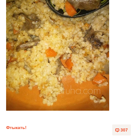
Фтыкать!
307