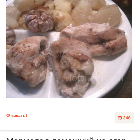
Фтыкать!
246