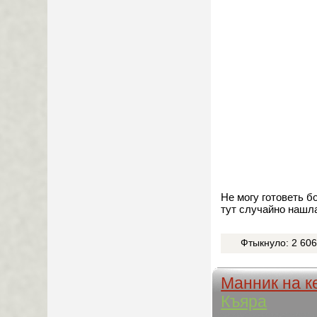
Не могу готоветь б
тут случайно нашл
Фтыкнуло: 2 60
Манник на к
Къяра