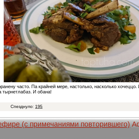
оранену часто. Па крайней мере, настолько, насколько хочеццо.
а тырнетлабаз. И обана!
6
Спезднуло:
195
ефире (с примечаниями повторившего)
А