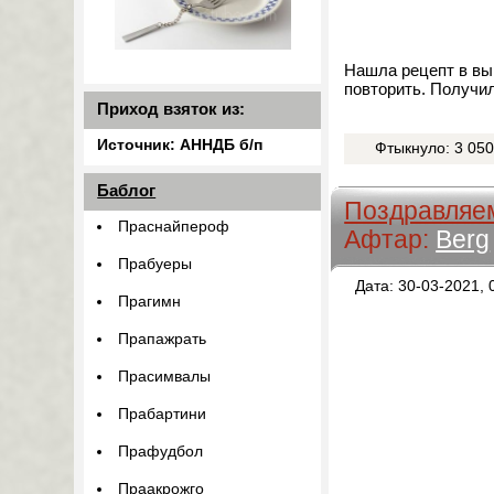
Нашла рецепт в выр
повторить. Получил
Приход взяток из:
Источник: АННДБ б/п
Фтыкнуло: 3 05
Баблог
Поздравляем
Праснайпероф
Афтар:
Berg
Прабуеры
Дата: 30-03-2021, 
Прагимн
Прапажрать
Прасимвалы
Прабартини
Прафудбол
Праакрожго