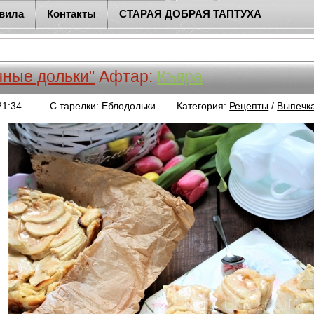
вила
Контакты
СТАРАЯ ДОБРАЯ ТАПТУХА
чные дольки"
Афтар:
Къяра
21:34
С тарелки: Еблодольки
Категория:
Рецепты
/
Выпечк