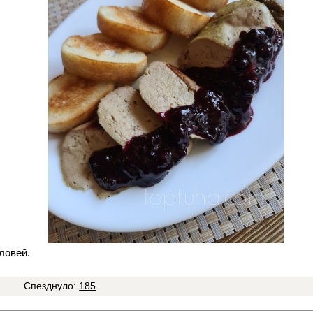
ловей.
9
Спезднуло:
185