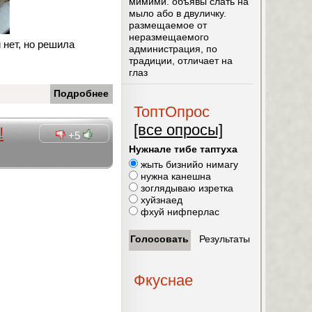
мимими. объявы слать на
мыло або в двуличку.
размещаемое от
неразмещаемого
 нет, но решила
администрация, по
традиции, отличает на
глаз
Подробнее
ТоптОпрос
[все опросы]
!
+5
Нужнале тибе таптуха
жыть бизнийо нимагу
нужна канешна
зоглядываю изретка
хуйзнаед
фхуй нифперлас
Фкуснае