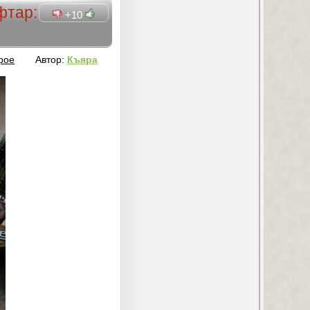
фтар:
+10
рое
Автор:
Къяра