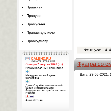
Праакиан
Прануерг
Прамультег
Прапавидлу исчо
Праакуджаву
Фтыкнуло: 1 41
Фуагра со 
Дата: 29-03-2021, 