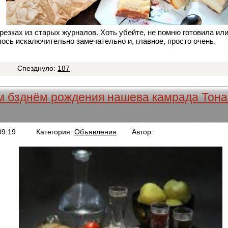
езках из старых журналов. Хоть убейте, не помню готовила или
ось искалючительно замечательно и, главное, просто очень.
0
Спезднуло:
187
 бзднём рождения нашева камрада Тона
09:19
Категория:
Объявления
Автор:
Berg