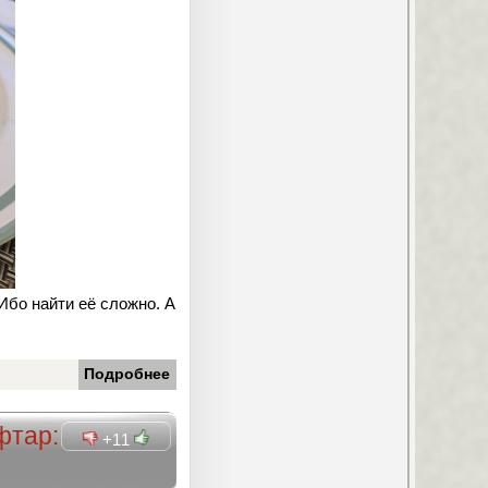
 Ибо найти её сложно. А
Подробнее
фтар:
+11