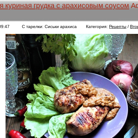
 куриная грудка с арахисовым соусом
А
09:47
С тарелки: Сиськи арахиса
Категория:
Рецепты
/
Вто