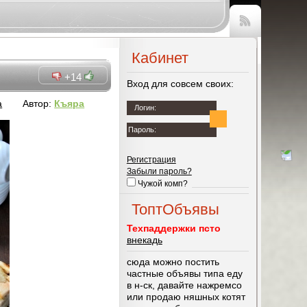
Чтение
RSS
Кабинет
+14
Вход для совсем своих:
а
Автор:
Къяра
Логин:
Пароль:
Регистрация
Забыли пароль?
Чужой комп?
ТоптОбъявы
Техпаддержки псто
внекадь
сюда можно постить
частные объявы типа еду
в н-ск, давайте нажремсо
или продаю няшных котят