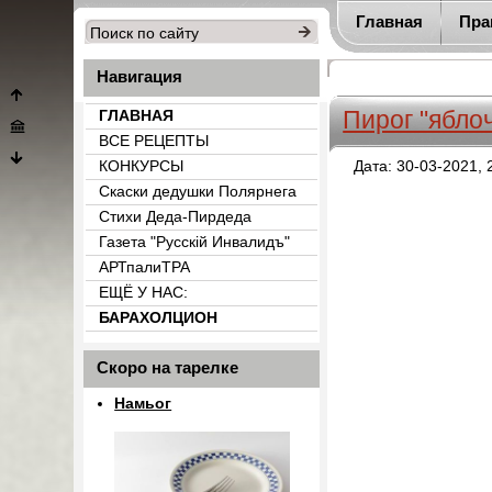
Главная
Пра
Навигация
Пирог "ябло
ГЛАВНАЯ
ВСЕ РЕЦЕПТЫ
КОНКУРСЫ
Дата: 30-03-2021, 
Скаски дедушки Полярнега
Стихи Деда-Пирдеда
Газета "Русскiй Инвалидъ"
АРТпалиТРА
ЕЩЁ У НАС:
БАРАХОЛЦИОН
{count_categ_22}
Скоро на тарелке
Намьог