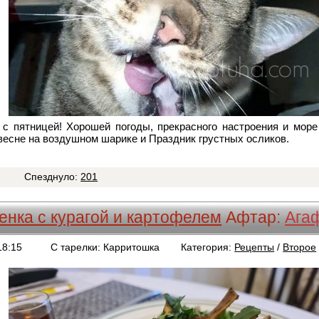
 с пятницей! Хорошей погоды, прекрасного настроения и море
 весне на воздушном шарике и Праздник грустных осликов.
8
Спезднуло:
201
ненка с курагой и картофелем
Афтар:
Ага
18:15
С тарелки: Карритошка
Категория:
Рецепты
/
Второе