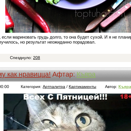
, если мариновать грудь долго, то она будет сухой. И я не план
лучилось, но результат неожиданно порадовал.
9
Спезднуло:
208
му как нравицца!
Афтар:
Къяра
00:00
Категория:
Артпалитра
/
Картикаменты
Автор:
Къяр