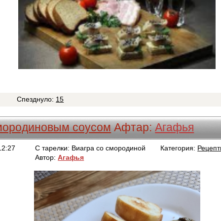
4
Спезднуло:
15
смородиновым соусом
Афтар:
Агафья
12:27
С тарелки: Виагра со смородиной
Категория:
Рецеп
Автор:
Агафья