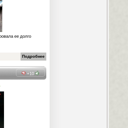
ировала ее долго
Подробнее
+10
а