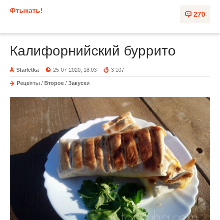
Фтыкать!
270
Калифорнийский буррито
Starletka
25-07-2020, 18:03
3 107
Рецепты
/
Второе
/
Закуски