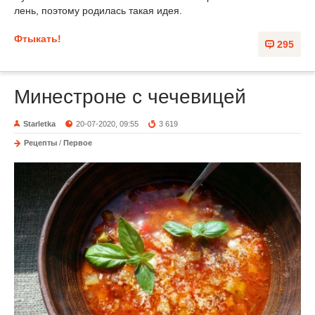
лень, поэтому родилась такая идея.
Фтыкать!
295
Минестроне с чечевицей
Starletka
20-07-2020, 09:55
3 619
Рецепты
/
Первое