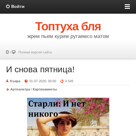
Войти
Топтуха бля
жрем пьем курим ругаемсо матом
Полная версия сайта
И снова пятница!
Къяра
31-07-2020, 00:00
3 549
Артпалитра
/
Картикаменты