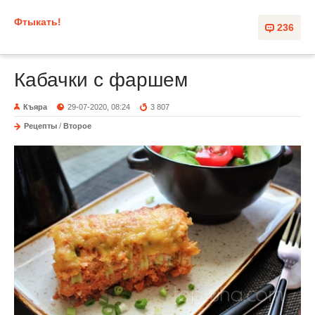
Фтыкать!
236
Кабачки с фаршем
Къяра
29-07-2020, 08:24
3 807
Рецепты
/
Второе