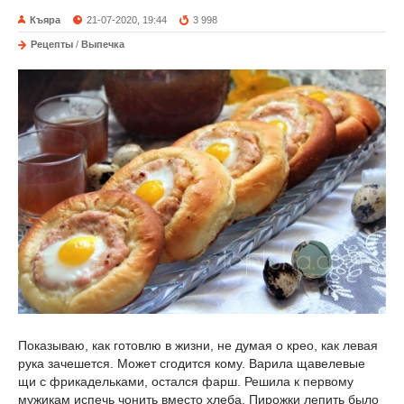
Къяра
21-07-2020, 19:44
3 998
Рецепты
/
Выпечка
Показываю, как готовлю в жизни, не думая о крео, как левая
рука зачешется. Может сгодится кому. Варила щавелевые
щи с фрикадельками, остался фарш. Решила к первому
мужикам испечь чонить вместо хлеба. Пирожки лепить было