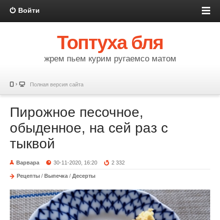
Войти
Топтуха бля
жрем пьем курим ругаемсо матом
Полная версия сайта
Пирожное песочное,
обыденное, на сей раз с
тыквой
Варвара
30-11-2020, 16:20
2 332
Рецепты
/
Выпечка
/
Десерты