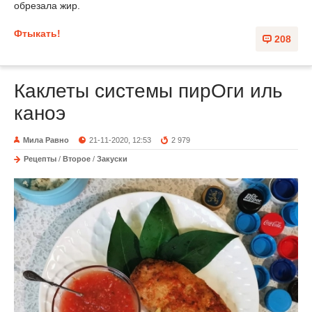
обрезала жир.
Фтыкать!
208
Каклеты системы пирОги иль
каноэ
Мила Равно
21-11-2020, 12:53
2 979
Рецепты
/
Второе
/
Закуски