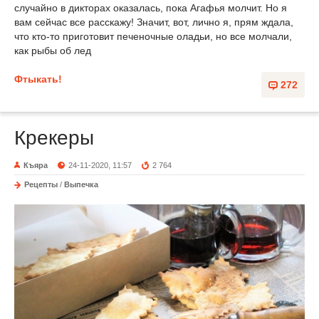
случайно в дикторах оказалась, пока Агафья молчит. Но я
вам сейчас все расскажу! Значит, вот, лично я, прям ждала,
что кто-то приготовит печеночные оладьи, но все молчали,
как рыбы об лед
Фтыкать!
272
Крекеры
Къяра
24-11-2020, 11:57
2 764
Рецепты
/
Выпечка