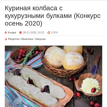
Куриная колбаса с
кукурузными булками (Конкурс
осень 2020)
Къяра
28-11-2020, 19:22
2 974
Рецепты
/
Выпечка
/
Закуски