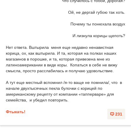
Что случилось с тобой, дорогая?
Ой, не дергай губою так хоть.
Почему ты понюхала воздух
И лизнула корицы щепоть?
Нет ответа. Вштырила меня еще недавно ненавистная
корица, ох, как вштырила. И та, которая на полках наших
магазинов в порошке, и та, которая привезена мне из
латиноамерикании в виде коры. Копаться в себе не вижу
смысла, просто расслабилась и получаю удовольствие.
А тут еще местный вспомнил /я-то ваще не помнила/, что в
начале двухтысячных пекла булочки с корицей по
американскому рецепту от компании «тапперваре» для
семейства, и убедил повторить.
Фтыкать!
231