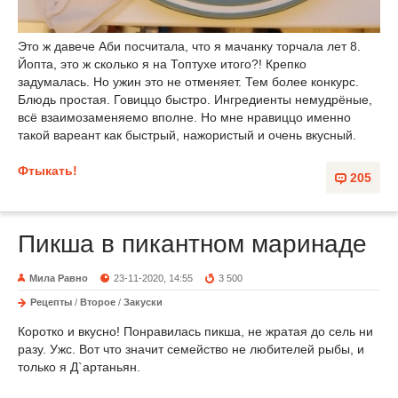
Это ж давече Аби посчитала, что я мачанку торчала лет 8.
Йопта, это ж сколько я на Топтухе итого?! Крепко
задумалась. Но ужин это не отменяет. Тем более конкурс.
Блюдь простая. Говиццо быстро. Ингредиенты немудрёные,
всё взаимозаменяемо вполне. Но мне нравиццо именно
такой вареант как быстрый, нажористый и очень вкусный.
Фтыкать!
205
Пикша в пикантном маринаде
Мила Равно
23-11-2020, 14:55
3 500
Рецепты
/
Второе
/
Закуски
Коротко и вкусно! Понравилась пикша, не жратая до сель ни
разу. Ужс. Вот что значит семейство не любителей рыбы, и
только я Д`артаньян.