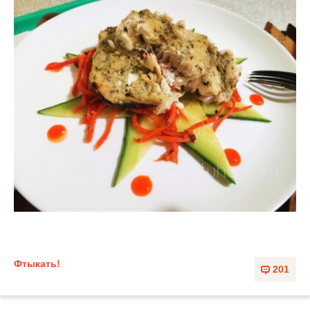
Фтыкать!
201