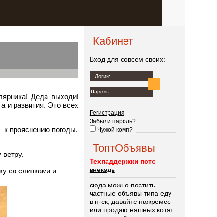
Чтение
RSS
Кабинет
Вход для совсем своих:
Логин:
Пароль:
лярника! Деда выходи!
а и развития. Это всех
Регистрация
Забыли пароль?
– к прояснению погоды.
Чужой комп?
ТоптОбъявы
 ветру.
Техпаддержки псто
внекадь
ку со сливками и
сюда можно постить
частные объявы типа еду
в н-ск, давайте нажремсо
или продаю няшных котят