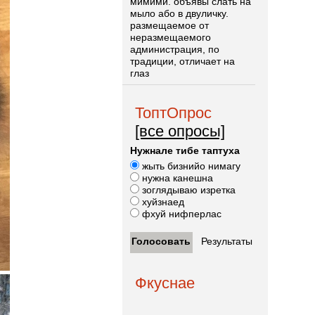
мимими. объявы слать на
мыло або в двуличку.
размещаемое от
неразмещаемого
администрация, по
традиции, отличает на
глаз
ТоптОпрос
[все опросы]
Нужнале тибе таптуха
жыть бизнийо нимагу
нужна канешна
зоглядываю изретка
хуйзнаед
фхуй нифперлас
Фкуснае