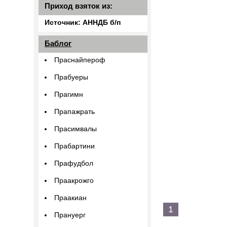
Приход взяток из:
Источник: АННДБ б/п
Баблог
Праснайпероф
Прабуеры
Прагимн
Прапажрать
Прасимвалы
Прабартини
Прафудбол
Праакрожго
Праакиан
1
Прануерг