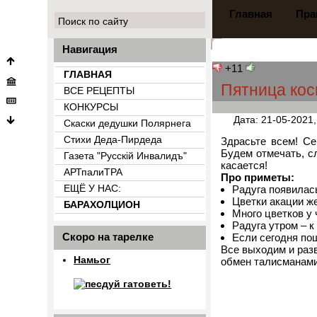
Главная
Пра
Навигация
+11
ГЛАВНАЯ
Пятница кос
ВСЕ РЕЦЕПТЫ
КОНКУРСЫ
Дата: 21-05-2021,
Скаски дедушки Полярнега
Стихи Деда-Пирдеда
Здрасьте всем! С
Будем отмечать, с
Газета "Русскiй Инвалидъ"
касается!
АРТпалиТРА
Про приметы:
ЕЩЁ У НАС:
Радуга появилась
Цветки акации же
БАРАХОЛЦИОН
Много цветков у 
{count_categ_22}
Радуга утром – к
Скоро на тарелке
Если сегодня по
Все выходим и разв
Намьог
обмен талисманами