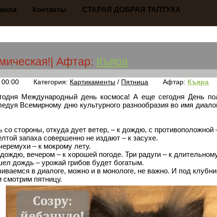
вила
Контакты
СТАРАЯ ДОБРАЯ ТАПТУХА
мическая!
| Афтар:
Къяра
 00:00
Категория:
Картикаменты
/
Пятница
Афтар:
Къяра
егодня Международный день космоса! А еще сегодня День по
ледуя Всемирному дню культурного разнообразия во имя диалог
 со стороны, откуда дует ветер, – к дождю, с противоположной 
лтой запаха совершенно не издают – к засухе.
черемухи – к мокрому лету.
 дождю, вечером – к хорошей погоде. Три радуги – к длительному
шел дождь – урожай грибов будет богатым.
иваемся в диалоге, можно и в монологе, не важно. И под клубни
 смотрим пятницу.