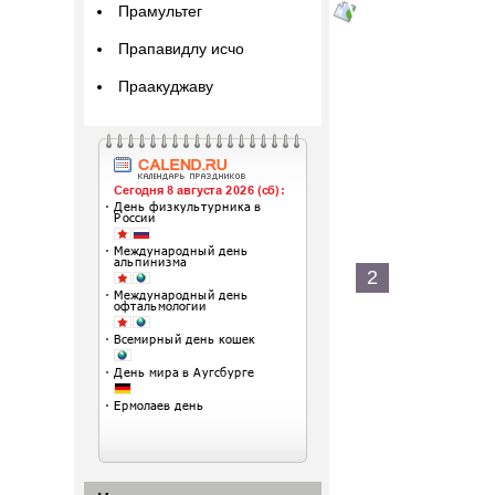
Прамультег
Прапавидлу исчо
Праакуджаву
2