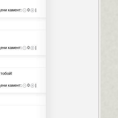
ени камент:
0
|
ени камент:
0
|
 тобой!
ени камент:
0
|