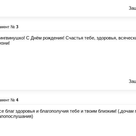
Зац
амент №
3
ингвинушко! С Днём рождения! Счастья тебе, здоровья, всяческ
изни!
Зац
амент №
4
се благ здоровья и благополучия тебе и твоим близким! (,дочам
апопослушания)