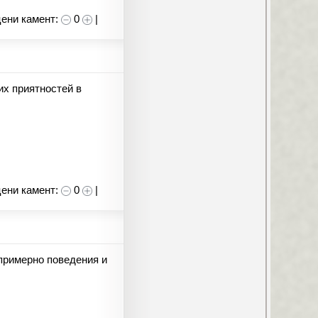
ени камент:
0
|
их приятностей в
ени камент:
0
|
 примерно поведения и