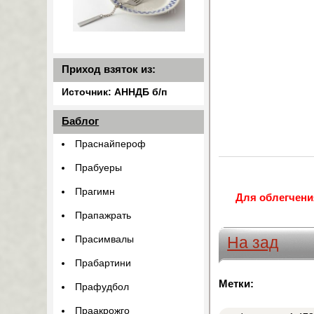
Приход взяток из:
Источник: АННДБ б/п
Баблог
Праснайпероф
Прабуеры
Прагимн
Для облегчени
Прапажрать
На зад
Прасимвалы
Прабартини
Метки:
Прафудбол
Праакрожго