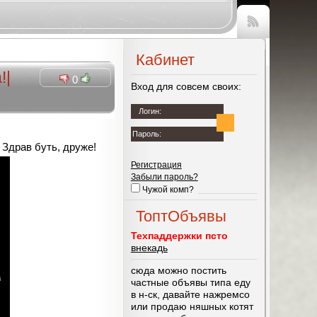
Чтение
RSS
Кабинет
!
|
0
Вход для совсем своих:
Логин:
Пароль:
 Здрав буть, друже!
Регистрация
Забыли пароль?
Чужой комп?
ТоптОбъявы
Техпаддержки псто
внекадь
сюда можно постить
частные объявы типа еду
в н-ск, давайте нажремсо
или продаю няшных котят