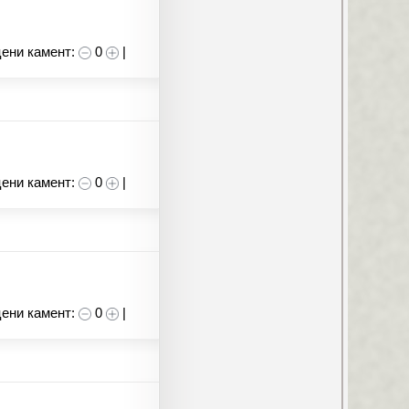
ени камент:
0
|
ени камент:
0
|
ени камент:
0
|