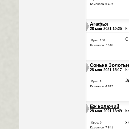
Каментов: 5 406
Агафья
28 мая 2021 10:25
К
С
Крео: 100
Каментов: 7 548
Сонька Золотые
28 мая 2021 15:17
К
З
Крео: 8
Каментов: 4 817
Ёж колючий
28 мая 2021 18:49
К
у
Крео: 0
Каментов: 7 841