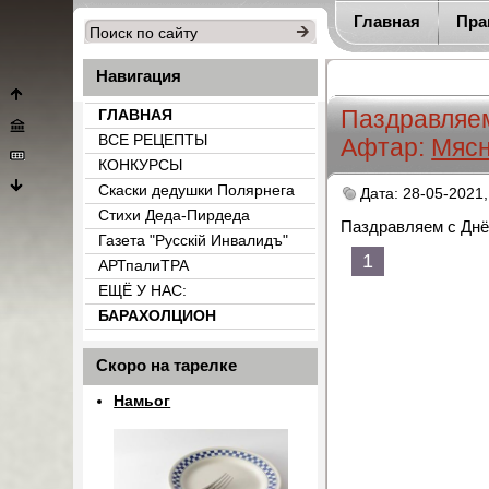
Главная
Пра
Навигация
Паздравляем
ГЛАВНАЯ
ВСЕ РЕЦЕПТЫ
Афтар:
Мясн
КОНКУРСЫ
Скаски дедушки Полярнега
Дата: 28-05-2021,
Стихи Деда-Пирдеда
Паздравляем с Днём
Газета "Русскiй Инвалидъ"
1
АРТпалиТРА
ЕЩЁ У НАС:
БАРАХОЛЦИОН
{count_categ_22}
Скоро на тарелке
Намьог