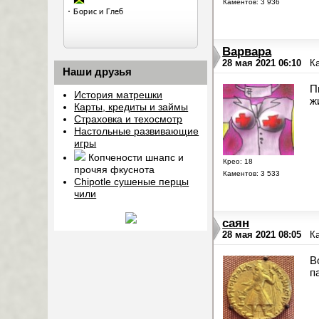
Каментов: 3 936
Варвара
28 мая 2021 06:10
К
Наши друзья
П
История матрешки
ж
Карты, кредиты и займы
Страховка и техосмотр
Настольные развивающие
игры
Копчености шнапс и
Крео: 18
прочяя фкуснота
Каментов: 3 533
Chipotle сушеные перцы
чили
саян
28 мая 2021 08:05
К
В
п