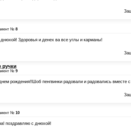
Зац
амент №
8
 днюхой! Здоровья и денех ва все углы и карманы!
Зац
 ручки
амент №
9
днем рождения!!Шоб пенгвинки радовали и радовались вместе с
Зац
амент №
10
ра! поздравляю с днюхой!