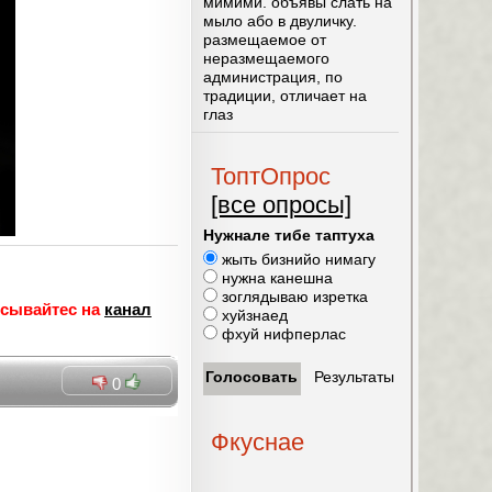
мимими. объявы слать на
мыло або в двуличку.
размещаемое от
неразмещаемого
администрация, по
традиции, отличает на
глаз
ТоптОпрос
[все опросы]
Нужнале тибе таптуха
жыть бизнийо нимагу
нужна канешна
зоглядываю изретка
исывайтес на
канал
хуйзнаед
фхуй нифперлас
0
Фкуснае