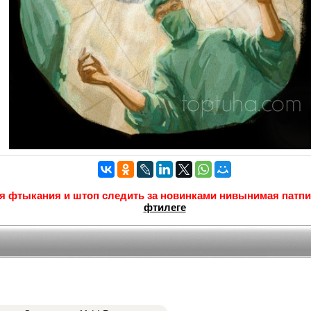
я фтыкания и штоп следить за новинками нивынимая патп
фтилеге