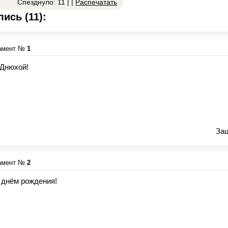
8
Спезднуло: 11 | |
Распечатать
ись (11):
амент №
1
 Днюхой!
Зац
амент №
2
 днём рождения!