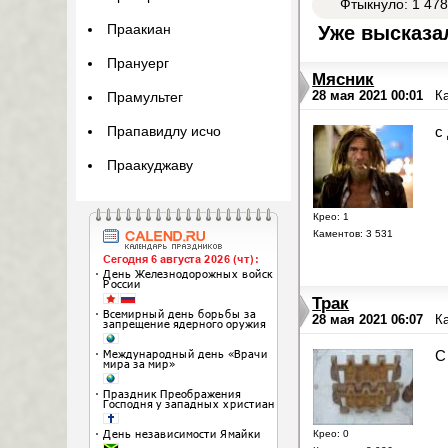
Фтыкнуло: 1 47
Уже высказал
Праакиан
Прануерг
Мясник
28 мая 2021 00:01
К
Прамультег
с
Прапавидлу исчо
Праакуджаву
Крео: 1
Каментов: 3 531
Трак
28 мая 2021 06:07
К
С
Крео: 0