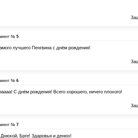
Зац
амент №
5
амого лучшего Пенгвина с днём рождения!
Зац
амент №
6
раааа! С днём рождения! Всего хорошего, ничего плохого!
Зац
амент №
7
 Днюхой, Брге! Здаровья и денюх!