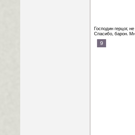
Господин герцог, н
Спасибо, барон. М
9