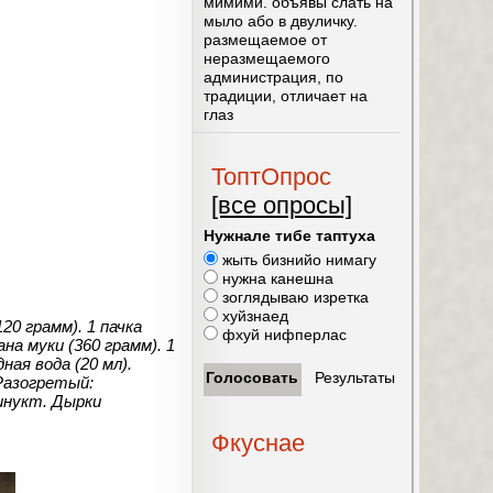
мимими. объявы слать на
мыло або в двуличку.
размещаемое от
неразмещаемого
администрация, по
традиции, отличает на
глаз
ТоптОпрос
[все опросы]
Нужнале тибе таптуха
жыть бизнийо нимагу
нужна канешна
зоглядываю изретка
хуйзнаед
20 грамм). 1 пачка
фхуй нифперлас
на муки (360 грамм). 1
ная вода (20 мл).
Разогретый:
минукт. Дырки
Фкуснае