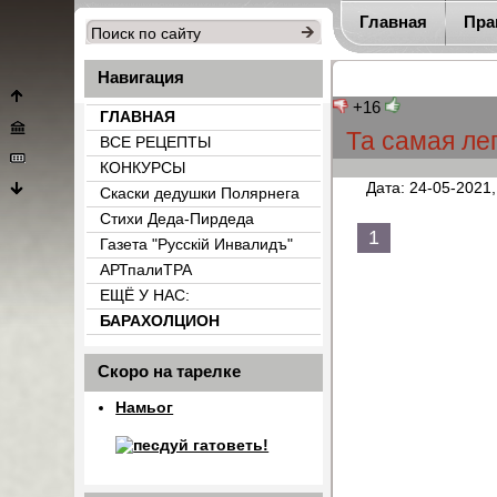
Главная
Пра
Навигация
+16
ГЛАВНАЯ
Та самая ле
ВСЕ РЕЦЕПТЫ
КОНКУРСЫ
Дата: 24-05-2021,
Скаски дедушки Полярнега
Стихи Деда-Пирдеда
1
Газета "Русскiй Инвалидъ"
АРТпалиТРА
ЕЩЁ У НАС:
БАРАХОЛЦИОН
{count_categ_22}
Скоро на тарелке
Намьог