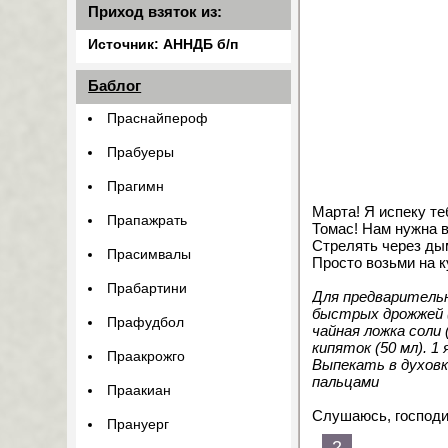
Приход взяток из:
Источник: АННДБ б/п
Баблог
Праснайпероф
Прабуеры
Прагимн
Марта! Я испеку те
Прапажрать
Томас! Нам нужна 
Стрелять через ды
Прасимвалы
Просто возьми на к
Прабартини
Для предварительно
быстрых дрожжей (1
Прафудбол
чайная ложка соли 
кипяток (50 мл). 
Праакрожго
Выпекать в духовк
пальцами
Праакиан
Слушаюсь, господи
Прануерг
2