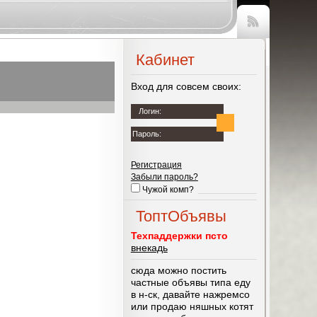
Чтение
RSS
Кабинет
Вход для совсем своих:
Логин:
Пароль:
Регистрация
Забыли пароль?
Чужой комп?
ТоптОбъявы
Техпаддержки псто
внекадь
сюда можно постить
частные объявы типа еду
в н-ск, давайте нажремсо
или продаю няшных котят