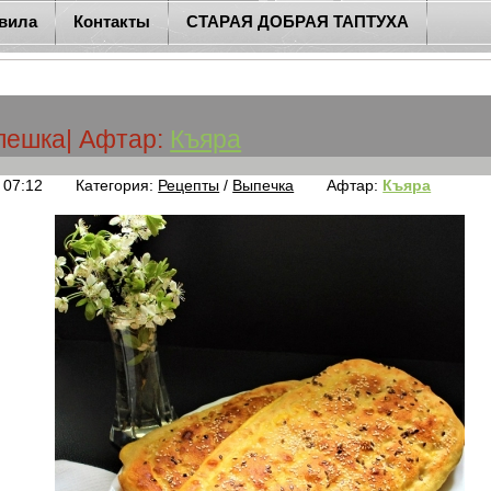
вила
Контакты
СТАРАЯ ДОБРАЯ ТАПТУХА
пешка
| Афтар:
Къяра
 07:12
Категория:
Рецепты
/
Выпечка
Афтар:
Къяра