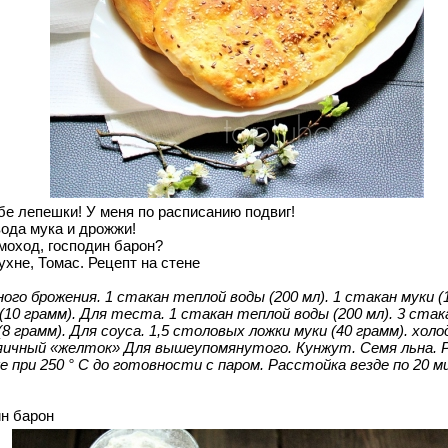
бе лепешки! У меня по расписанию подвиг!
вода мука и дрожжи!
моход, господин барон?
ухне, Томас. Рецепт на стене
го брожения. 1 стакан теплой воды (200 мл). 1 стакан муки (1
0 грамм). Для теста. 1 стакан теплой воды (200 мл). 3 стака
(8 грамм). Для соуса. 1,5 столовых ложки муки (40 грамм). холод
1 яичный «желток» Для вышеупомянутого. Кунжут. Семя льна. 
е при 250 ° C до готовности с паром. Расстойка везде по 20 
н барон