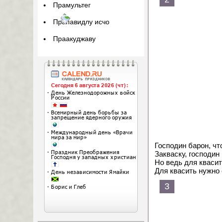
Прамультег
Прапавидлу исчо
Праакуджаву
Господин барон, чт
Закваску, господин
Но ведь для квасит
Для квасить нужно
3