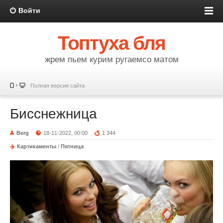
Войти
Топтуха бля
жрем пьем курим ругаемсо матом
Полная версия сайта
Бисснежница
Berg
18-11-2022, 00:00
1 344
Картикаменты
/
Пятница