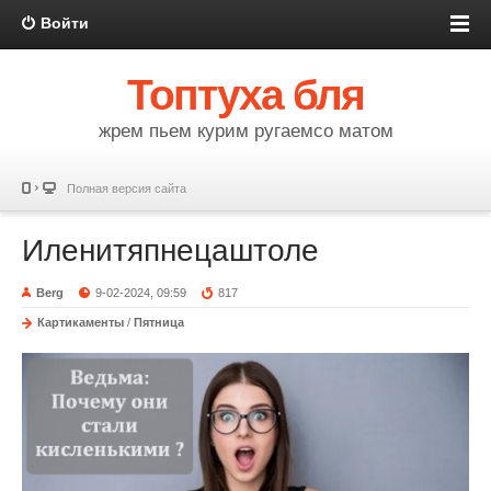
Войти
Топтуха бля
жрем пьем курим ругаемсо матом
Полная версия сайта
Иленитяпнецаштоле
Berg
9-02-2024, 09:59
817
Картикаменты
/
Пятница