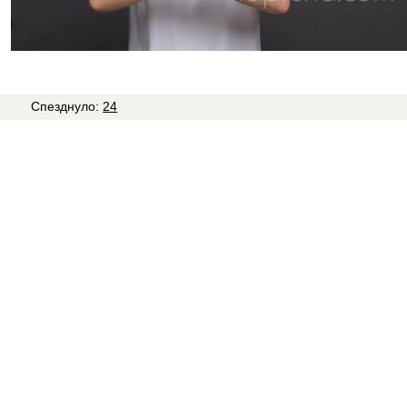
8
Спезднуло:
24