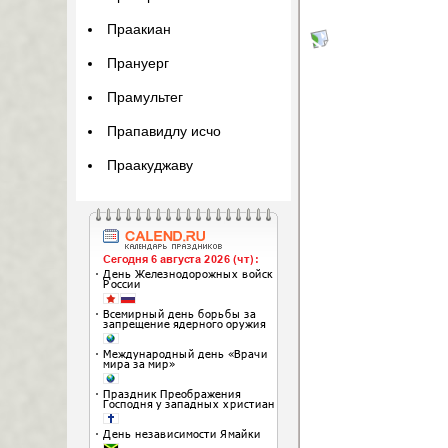
Праакиан
Прануерг
Прамультег
Прапавидлу исчо
Праакуджаву