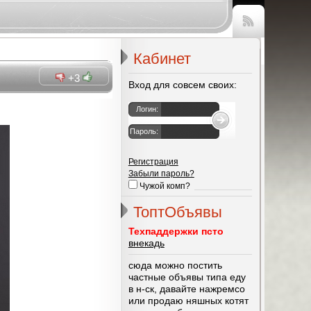
Чтение
RSS
Кабинет
+3
Вход для совсем своих:
Логин:
Пароль:
Регистрация
Забыли пароль?
Чужой комп?
ТоптОбъявы
Техпаддержки псто
внекадь
сюда можно постить
частные объявы типа еду
в н-ск, давайте нажремсо
или продаю няшных котят