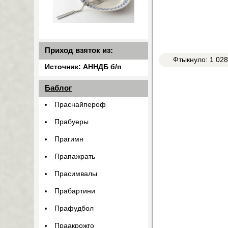
Приход взяток из:
Фтыкнуло: 1 02
Источник: АННДБ б/п
Баблог
Праснайпероф
Прабуеры
Прагимн
Прапажрать
Прасимвалы
Прабартини
Прафудбол
Праакрожго