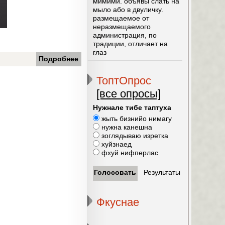
мимими. объявы слать на
мыло або в двуличку.
размещаемое от
неразмещаемого
администрация, по
традиции, отличает на
глаз
Подробнее
ТоптОпрос
[все опросы]
Нужнале тибе таптуха
жыть бизнийо нимагу
нужна канешна
зоглядываю изретка
хуйзнаед
фхуй нифперлас
Фкуснае