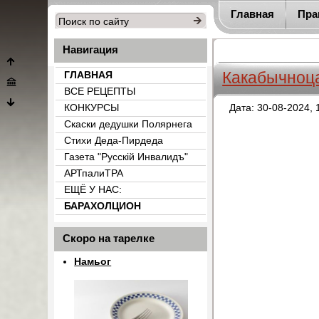
Главная
Пра
Навигация
Какабычноц
ГЛАВНАЯ
ВСЕ РЕЦЕПТЫ
КОНКУРСЫ
Дата: 30-08-2024, 
Скаски дедушки Полярнега
Стихи Деда-Пирдеда
Газета "Русскiй Инвалидъ"
АРТпалиТРА
ЕЩЁ У НАС:
БАРАХОЛЦИОН
{count_categ_22}
Скоро на тарелке
Намьог