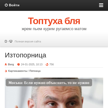
Войти
Топтуха бля
жрем пьем курим ругаемсо матом
Полная версия сайта
Изтопорница
Berg
24-01-2025, 10:13
756
Картикаменты
/
Пятница