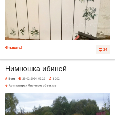
Фтыкать!
34
Нимношка ибиней
Berg
26-02-2024, 09:29
1 202
Артпалитра
/
Мир через объектив