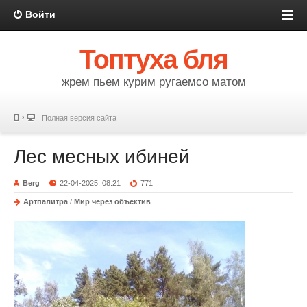
Войти
Топтуха бля
жрем пьем курим ругаемсо матом
Полная версия сайта
Лес месных ибиней
Berg
22-04-2025, 08:21
771
Артпалитра
/
Мир через объектив