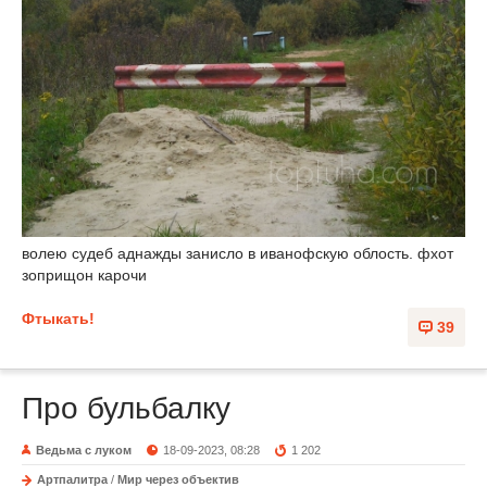
волею судеб аднажды занисло в иванофскую облость. фхот
зоприщон карочи
Фтыкать!
39
Про бульбалку
Ведьма с луком
18-09-2023, 08:28
1 202
Артпалитра
/
Мир через объектив