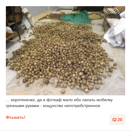
… коротенечко, да и фоткаф мало ибо лапать мобилку
грязными руками - кощунство непотребстренное
Фтыкать!
20