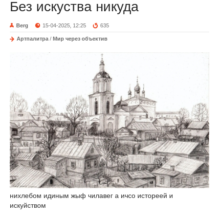
Без искуства никуда
Berg
15-04-2025, 12:25
635
Артпалитра
/
Мир через объектив
нихлебом идиным жыф чилавег а ичсо истореей и
искуйством