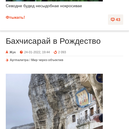
Севодне будед несыдобнае нокросивае
Фтыкать!
43
Бахчисарай в Рождество
Жук
24-01-2022, 19:44
2 093
Артпалитра
/
Мир через объектив