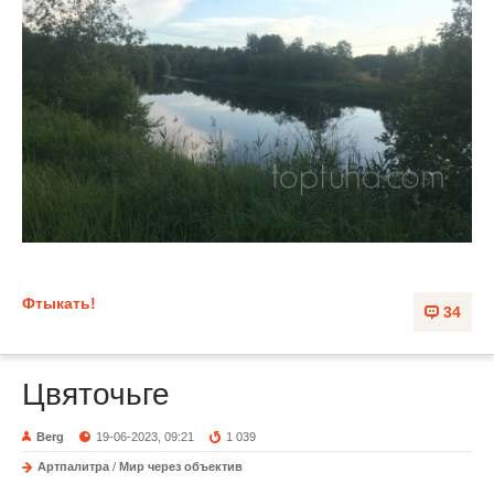
Фтыкать!
34
Цвяточьге
Berg
19-06-2023, 09:21
1 039
Артпалитра
/
Мир через объектив