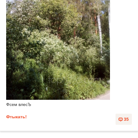
Фсем влесЪ
Фтыкать!
35