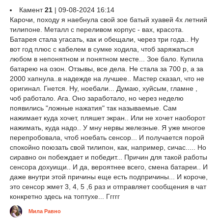
Камент
21
| 09-08-2024 16:14
Карочи, походу я наебнула свой зое батый хуавей 4х летний
тилипоне. Металл с переливом корпус - вах, красота.
Батарея стала угасать, как и обещали, через три года.. Ну
вот год плюс с кабелем в сумке ходила, чтоб заряжаться
любом в непонятном и понятном месте... Зое бало. Купила
батарею на озон. Отзывы, все дела. Не стала за 700 р, а за
2000 хапнула..в надежде на лучшее.. Мастер сказал, что не
оригинал. Гнется. Ну, ноебали... Думаю, хуйсым, гламне ,
чоб работало. Ага. Оно заработало, но через неделю
появились "ложные нажатия" так называемые. Сам
нажимает куда хочет, пляшет экран.. Или не хочет наоборот
нажимать, куда надо.. У мну нервы железные. Я уже многое
перепробовала, чтоб ноебать сенсор... И получается порой
спокойно поюзать свой тилипон, как, например, сичас..... Но
сиравно он побеждает и победит... Причин для такой работы
сенсора дохуищи.. И да, вероятнее всего, смена батареи.. И
даже внутри этой причины еще есть подпричины... И короче,
это сенсор жмет 3, 4, 5 ,6 раз и отправляет сообщения в чат
конкретно здесь на топтухе... Ггггг
Мила Равно