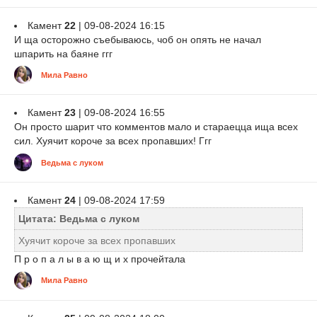
Камент
22
| 09-08-2024 16:15
И ща осторожно съебываюсь, чоб он опять не начал
шпарить на баяне ггг
Мила Равно
Камент
23
| 09-08-2024 16:55
Он просто шарит что комментов мало и стараецца ища всех
сил. Хуячит короче за всех пропавших! Ггг
Ведьма с луком
Камент
24
| 09-08-2024 17:59
Цитата: Ведьма с луком
Хуячит короче за всех пропавших
П р о п а л ы в а ю щ и х прочейтала
Мила Равно