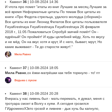
Камент
36
| 10-08-2024 14:36
И чтота про помет "итаты из книг Лучшие за месяц Лучшие за
всё время Неформатные цитаты По темам Все цитаты из
книги «Про Федота-стрельца, удалого молодца (сборник)»
Все цитаты из книг Леонид Филатов Все цитаты пользователя
FeyaKrestnaya FeyaKrestnaya FeyaKrestnaya 26 февраля
2018 г., 11:05 Пожаловаться Спробуй заячий помёт! Он -
ядрёный! Он проймёт! И куды целебней мёду, Хоть по вкусу
и не мёд. Он на вкус хотя и крут, И с него, бывает, мрут, Но
какие выживают - Те до старости живут!."
Мила Равно
Камент
37
| 10-08-2024 18:05
Мила Равно
,ох ёжки-матрёшки как тебя торкнуло - то! ггг
Ведьма с луком
Камент
38
| 10-08-2024 20:28
Вчерась у нас ливень был - мать-перемать, я думал, меня с
тротуара смоет в Волгу к хуям. А сегодня грозился
ГИдромееоХЗкто грозой и ливнем - дык хучь бы капнуло,