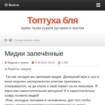
Войти
Топтуха бля
жрем пьем курим ругаемсо матом
Полная версия сайта
Мидии запечённые
Ведьма с луком
5-08-2024, 08:30
1 288
Рецепты
/
Закуски
Так как сегодня мы запекаем мидии. Домашний муж и сын в
моих морских экспериментах участие принимать
отказываются, ну да клала я свой паркет на их линолеум. Я
взрослая самостоятельная женщина! И я самостоятельно
сожру полкило мидий!
Итак, молодые человеки и человечены, для того чтобы
запечь мидии красивственно разлаживаем на доске: