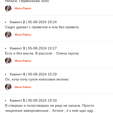
Ничосе. Первонахаю чолэ
Мила Равно
Камент
2
| 05-08-2024 19:24
Сидит думает с приветом я или без привета
Мила Равно
Камент
3
| 05-08-2024 19:27
Есть и без масла. В рассоле .. Очена скусна
Мила Равно
Камент
4
| 05-08-2024 19:29
Ох, хочу-хочу сухое кокосовое молоко
Мила Равно
Камент
5
| 05-08-2024 19:33
В створках и полустворках ни разу не хапала. Просто
чищенные замороженные... Кстати , я к ним щас еду..