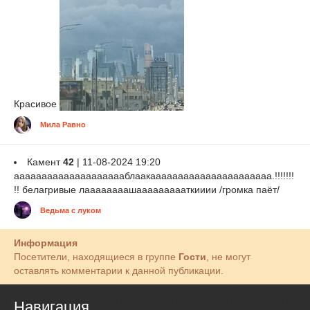
Красивое
Мила Равно
Камент
42
| 11-08-2024 19:20
ааааааааааааааааааааблаакаааааааааааааааааааааа.!!!!!!!
!! белагривые лаааааааашаааааааааткииии /громка паёт/
Ведьма с луком
Информация
Посетители, находящиеся в группе
Гости
, не могут
оставлять комментарии к данной публикации.
Навигация