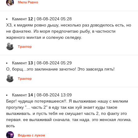
Мила Равно
Камент
12
| 08-08-2024 05:28
ХЗ, к мидиям ровно дышу, несколько раз доводилось есть, но
не фанатею. Из моря предпочитаю рыбу, в частности
жареного минтая и соленую селедку.
Трахтор
Камент
13
| 08-08-2024 05:29
О, борщ...это заклинание зачотно! Это завсегда пять!
Трахтор
Камент
14
| 08-08-2024 13:09
Берг! чудище потерявшееся!!. Я вылаживаю нашу с мелким
прогулку "... часть 2" в еду так как хуй знает куды такое
вылаживать. и пусть тебя не смущает часть 2, по факту это
первая. ее вылаживай сначала. так нада. это женская логика.
воть
Ведьма с луком