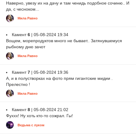
Наверно, увезу их на дачу и там ченидь подобное сочиню.. И
да, с чесноком...
Мила Равно
Камент
6
| 05-08-2024 19:34
Вощем, морепродуктов много не бывает.. Затянувшемуся
рыбному дню зачот
Мила Равно
Камент
7
| 05-08-2024 19:36
А, и в полустворках на фото прям гигантские мидии .
Прелестно !
Мила Равно
Камент
8
| 05-08-2024 21:02
Фуххх! Ну хоть кто-то сожрал. Гы!
Ведьма с луком