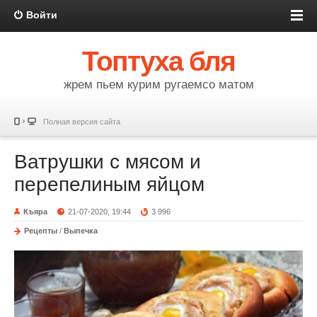
Войти
Топтуха бля
жрем пьем курим ругаемсо матом
Полная версия сайта
Ватрушки с мясом и
перепелиным яйцом
Къяра
21-07-2020, 19:44
3 996
Рецепты
/
Выпечка