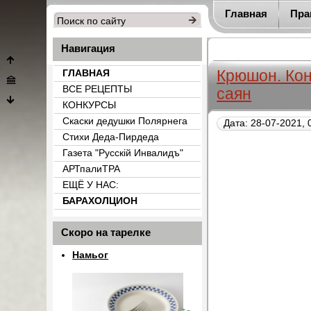
Главная
Пра
Навигация
Крюшон. Кон
ГЛАВНАЯ
ВСЕ РЕЦЕПТЫ
саян
КОНКУРСЫ
Скаски дедушки Полярнега
Дата: 28-07-2021, 
Стихи Деда-Пирдеда
Газета "Русскiй Инвалидъ"
АРТпалиТРА
ЕЩЁ У НАС:
БАРАХОЛЦИОН
{count_categ_22}
Скоро на тарелке
Намьог