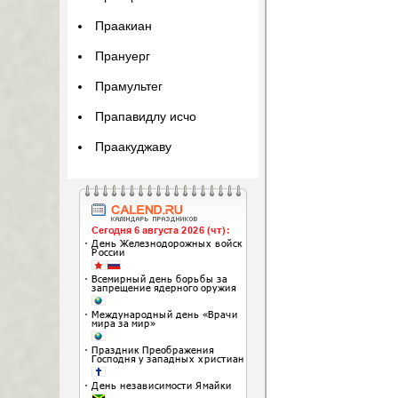
Праакиан
Прануерг
Прамультег
Прапавидлу исчо
Праакуджаву