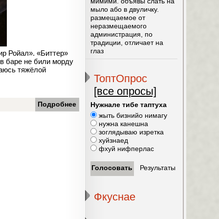
мимими. объявы слать на
мыло або в двуличку.
размещаемое от
неразмещаемого
администрация, по
традиции, отличает на
глаз
ир Ройал». «Биттер»
 в баре не били морду
маюсь тяжёлой
ТоптОпрос
[все опросы]
Подробнее
Нужнале тибе таптуха
жыть бизнийо нимагу
нужна канешна
зоглядываю изретка
хуйзнаед
фхуй нифперлас
Фкуснае