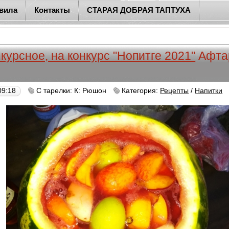
вила
Контакты
СТАРАЯ ДОБРАЯ ТАПТУХА
курсное, на конкурс "Нопитге 2021"
Афта
09:18
С тарелки: К: Рюшон
Категория:
Рецепты
/
Напитки