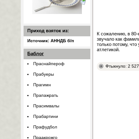
Приход взяток из:
К сожалению, в 80-
звучало как фамили
Источник: АННДБ б/п
только потому, что
атлетикой.
Баблог
Праснайпероф
Фтыкнуло: 2 52
Прабуеры
Прагимн
Прапажрать
Прасимвалы
Прабартини
Прафудбол
Праакрожго