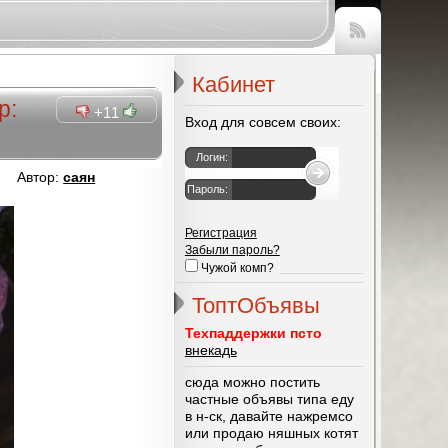
Чтение
RSS
Кабинет
р:
+11
Вход для совсем своих:
Логин:
Автор:
саян
Пароль:
Регистрация
Забыли пароль?
Чужой комп?
ТоптОбъявы
Техпаддержки псто
внекадь
сюда можно постить
частные объявы типа еду
в н-ск, давайте нажремсо
или продаю няшных котят