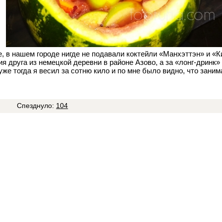
е, в нашем городе нигде не подавали коктейли «Манхэттэн» и «К
я друга из немецкой деревни в районе Азово, а за «лонг-дринк»
 уже тогда я весил за сотню кило и по мне было видно, что зани
7
Спезднуло:
104