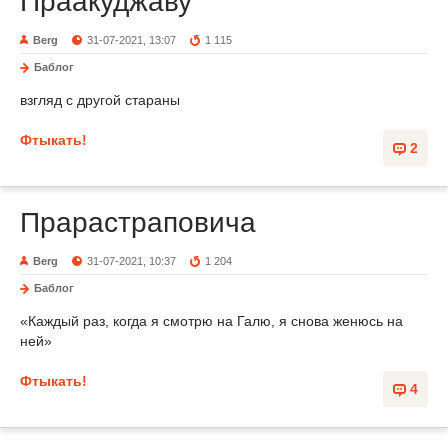
Праакуджаву
Berg
31-07-2021, 13:07
1 115
Баблог
взгляд с другой стараны
Фтыкать!
2
Прарастраповича
Berg
31-07-2021, 10:37
1 204
Баблог
«Каждый раз, когда я смотрю на Галю, я снова женюсь на
ней»
Фтыкать!
4