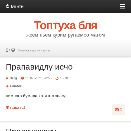
Войти
Топтуха бля
жрем пьем курим ругаемсо матом
Полная версия сайта
Прапавидлу исчо
Berg
31-07-2021, 20:56
1 278
Баблог
нимнога йумара хатя кто знаед
Фтыкать!
1