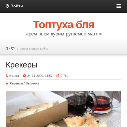
Войти
Топтуха бля
жрем пьем курим ругаемсо матом
Полная версия сайта
Крекеры
Къяра
24-11-2020, 11:57
2 760
Рецепты
/
Выпечка