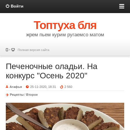
Войти
Топтуха бля
жрем пьем курим ругаемсо матом
Полная версия сайта
Печеночные оладьи. На
конкурс "Осень 2020"
Агафья
25-11-2020, 18:31
2 560
Рецепты
/
Второе