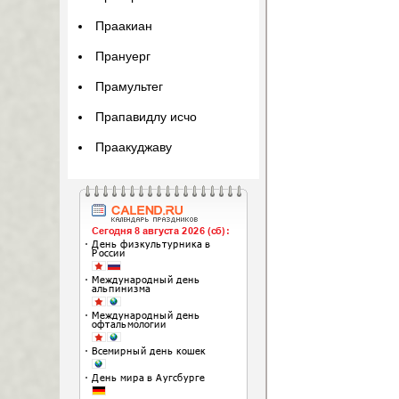
Праакиан
Прануерг
Прамультег
Прапавидлу исчо
Праакуджаву