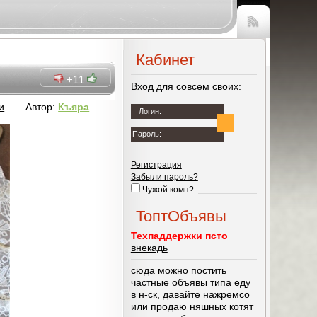
Чтение
RSS
Кабинет
+11
Вход для совсем своих:
и
Автор:
Къяра
Логин:
Пароль:
Регистрация
Забыли пароль?
Чужой комп?
ТоптОбъявы
Техпаддержки псто
внекадь
сюда можно постить
частные объявы типа еду
в н-ск, давайте нажремсо
или продаю няшных котят