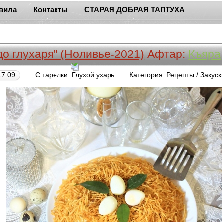
вила
Контакты
СТАРАЯ ДОБРАЯ ТАПТУХА
до глухаря" (Ноливье-2021)
Афтар:
Къяра
17:09
С тарелки: Глухой ухарь
Категория:
Рецепты
/
Закуск