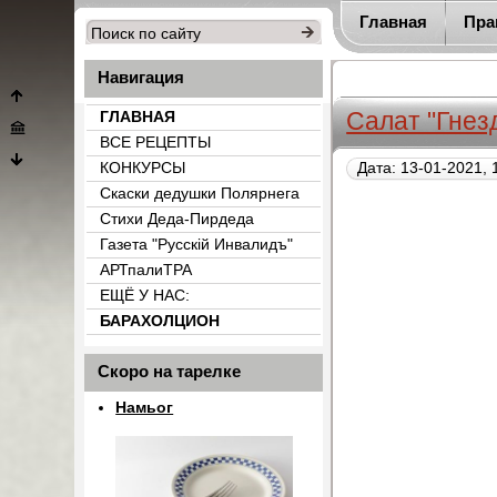
Главная
Пра
Навигация
Салат "Гнез
ГЛАВНАЯ
ВСЕ РЕЦЕПТЫ
КОНКУРСЫ
Дата: 13-01-2021, 
Скаски дедушки Полярнега
Стихи Деда-Пирдеда
Газета "Русскiй Инвалидъ"
АРТпалиТРА
ЕЩЁ У НАС:
БАРАХОЛЦИОН
{count_categ_22}
Скоро на тарелке
Намьог