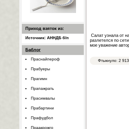
Приход взяток из:
Салат узнала от на
Источник: АННДБ б/п
разлетелся по сети
мое уважение автор
Баблог
Праснайпероф
Фтыкнуло: 2 91
Прабуеры
Прагимн
Прапажрать
Прасимвалы
Прабартини
Прафудбол
Праакрожго