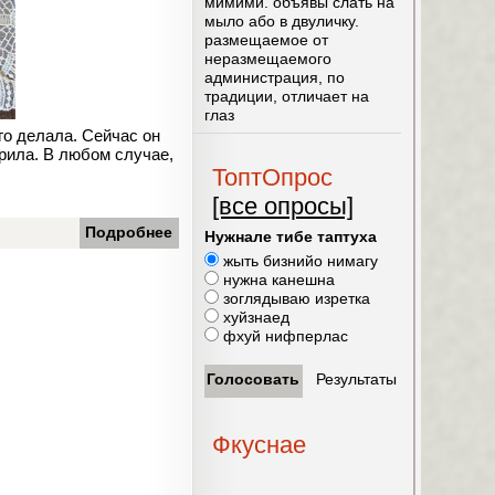
мимими. объявы слать на
мыло або в двуличку.
размещаемое от
неразмещаемого
администрация, по
традиции, отличает на
глаз
го делала. Сейчас он
орила. В любом случае,
ТоптОпрос
[все опросы]
Подробнее
Нужнале тибе таптуха
жыть бизнийо нимагу
нужна канешна
зоглядываю изретка
хуйзнаед
фхуй нифперлас
Фкуснае