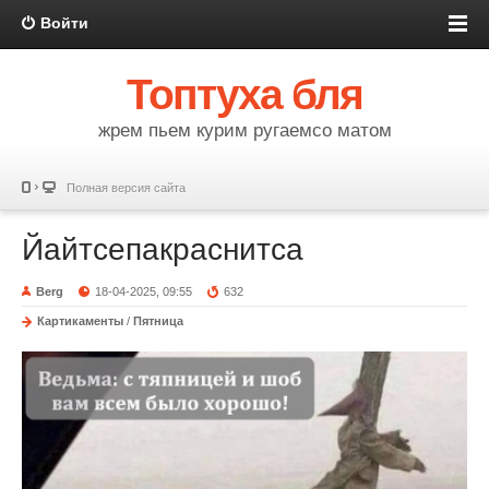
Войти
Топтуха бля
жрем пьем курим ругаемсо матом
Полная версия сайта
Йайтсепакраснитса
Berg
18-04-2025, 09:55
632
Картикаменты
/
Пятница