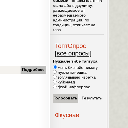
мимими. объявы слать на
мыло або в двуличку.
размещаемое от
неразмещаемого
администрация, по
традиции, отличает на
глаз
ТоптОпрос
[все опросы]
Нужнале тибе таптуха
жыть бизнийо нимагу
Подробнее
нужна канешна
зоглядываю изретка
хуйзнаед
фхуй нифперлас
Фкуснае