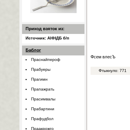
Приход взяток из:
Источник: АННДБ б/п
Баблог
Фсем влесЪ
Праснайпероф
Прабуеры
Фтыкнуло: 771
Прагимн
Прапажрать
Прасимвалы
Прабартини
Прафудбол
Праакрожго