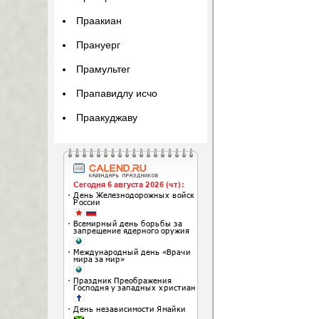
Праакиан
Прануерг
Прамультег
Прапавидлу исчо
Праакуджаву