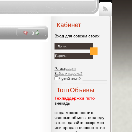
Чтение
RSS
Кабинет
+3
Вход для совсем своих:
Berg
Логин:
Пароль:
Регистрация
Забыли пароль?
Чужой комп?
ТоптОбъявы
Техпаддержки псто
внекадь
сюда можно постить
частные объявы типа еду
в н-ск, давайте нажремсо
или продаю няшных котят