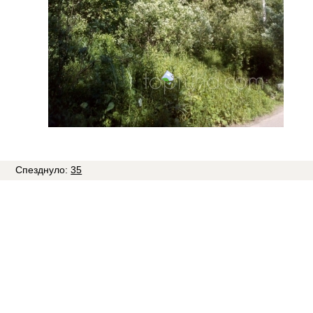
Спезднуло:
35