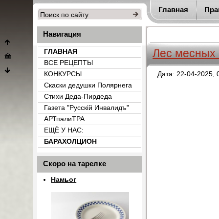
Главная
Пра
Навигация
Лес месных
ГЛАВНАЯ
ВСЕ РЕЦЕПТЫ
КОНКУРСЫ
Дата: 22-04-2025, 
Скаски дедушки Полярнега
Стихи Деда-Пирдеда
Газета "Русскiй Инвалидъ"
АРТпалиТРА
ЕЩЁ У НАС:
БАРАХОЛЦИОН
{count_categ_22}
Скоро на тарелке
Намьог