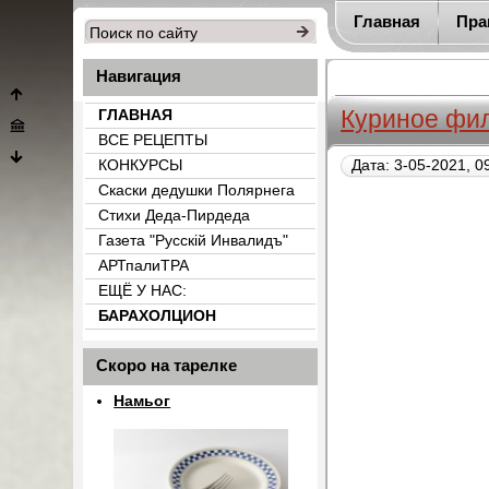
Главная
Пра
Навигация
Куриное фи
ГЛАВНАЯ
ВСЕ РЕЦЕПТЫ
КОНКУРСЫ
Дата: 3-05-2021, 0
Скаски дедушки Полярнега
Стихи Деда-Пирдеда
Газета "Русскiй Инвалидъ"
АРТпалиТРА
ЕЩЁ У НАС:
БАРАХОЛЦИОН
{count_categ_22}
Скоро на тарелке
Намьог