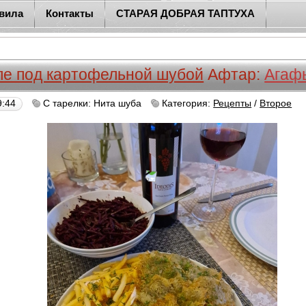
вила
Контакты
СТАРАЯ ДОБРАЯ ТАПТУХА
ле под картофельной шубой
Афтар:
Агаф
9:44
С тарелки: Нита шуба
Категория:
Рецепты
/
Второе