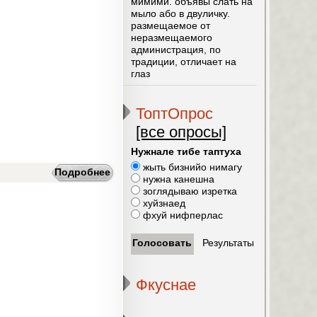
мимими. объявы слать на
мыло або в двуличку.
размещаемое от
неразмещаемого
администрация, по
традиции, отличает на
глаз
ТоптОпрос
[все опросы]
Нужнале тибе таптуха
жыть бизнийо нимагу
Подробнее
нужна канешна
зоглядываю изретка
хуйзнаед
фхуй нифперлас
Фкуснае