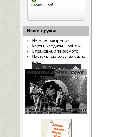
Наши друзья
История матрешки
Карты, кредиты и займы
Страховка и техосмотр
Настольные развивающие
игры
Копчености шнапс и
прочяя фкуснота
Chipotle сушеные перцы
чили