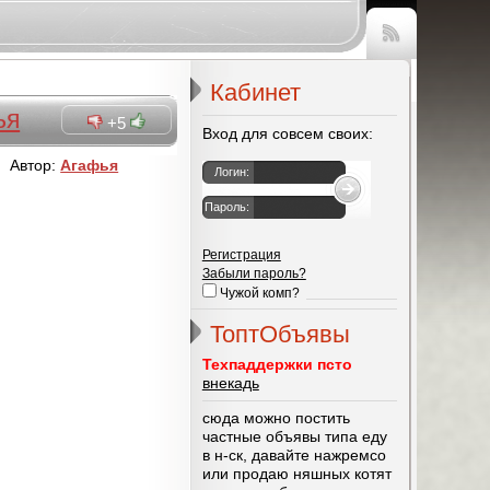
Чтение
RSS
Кабинет
ья
+5
Вход для совсем своих:
Автор:
Агафья
Логин:
Пароль:
Регистрация
Забыли пароль?
Чужой комп?
ТоптОбъявы
Техпаддержки псто
внекадь
сюда можно постить
частные объявы типа еду
в н-ск, давайте нажремсо
или продаю няшных котят