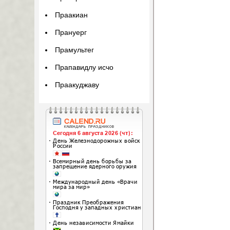
Праакиан
Прануерг
Прамультег
Прапавидлу исчо
Праакуджаву