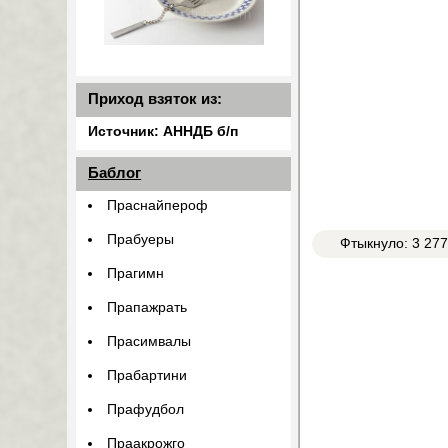
Приход взяток из:
Источник: АННДБ б/п
Баблог
Праснайпероф
Прабуеры
Фтыкнуло: 3 27
Прагимн
Прапажрать
Прасимвалы
Прабартини
Прафудбол
Праакрожго