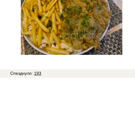
7
Спезднуло:
193