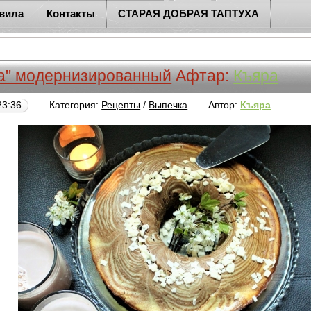
вила
Контакты
СТАРАЯ ДОБРАЯ ТАПТУХА
ра" модернизированный
Афтар:
Къяра
23:36
Категория:
Рецепты
/
Выпечка
Автор:
Къяра