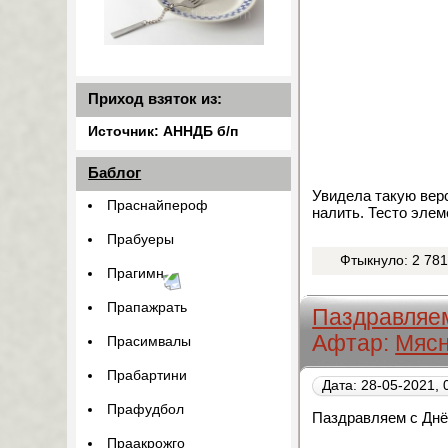
Приход взяток из:
Источник: АННДБ б/п
Баблог
Увидела такую вер
Праснайпероф
налить. Тесто элем
Прабуеры
Фтыкнуло: 2 78
Прагимн
Прапажрать
Паздравляем
Афтар:
Мясн
Прасимвалы
Прабартини
Дата: 28-05-2021, 
Прафудбол
Паздравляем с Днём
Праакрожго