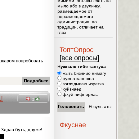
мимими. объявы слать на
мыло або в двуличку.
размещаемое от
неразмещаемого
администрация, по
традиции, отличает на
глаз
ТоптОпрос
[все опросы]
макаром попробовать
Нужнале тибе таптуха
жыть бизнийо нимагу
нужна канешна
Подробнее
зоглядываю изретка
хуйзнаед
фхуй нифперлас
!
0
Фкуснае
 Здрав буть, друже!