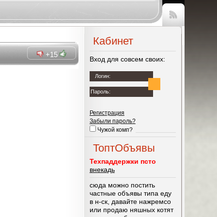
Чтение
RSS
Кабинет
+15
Вход для совсем своих:
Логин:
Пароль:
Регистрация
Забыли пароль?
Чужой комп?
ТоптОбъявы
Техпаддержки псто
внекадь
сюда можно постить
частные объявы типа еду
в н-ск, давайте нажремсо
или продаю няшных котят