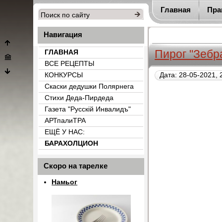
Главная
Пра
Навигация
Пирог "Зеб
ГЛАВНАЯ
ВСЕ РЕЦЕПТЫ
КОНКУРСЫ
Дата: 28-05-2021, 
Скаски дедушки Полярнега
Стихи Деда-Пирдеда
Газета "Русскiй Инвалидъ"
АРТпалиТРА
ЕЩЁ У НАС:
БАРАХОЛЦИОН
{count_categ_22}
Скоро на тарелке
Намьог