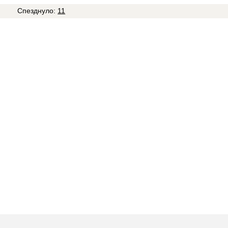
9
Спезднуло:
11