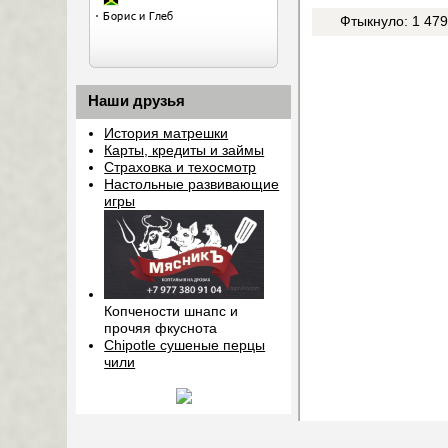
Фтыкнуло: 1 47
Наши друзья
История матрешки
Карты, кредиты и займы
Страховка и техосмотр
Настольные развивающие
игры
Копчености шнапс и
прочяя фкуснота
Chipotle сушеные перцы
чили