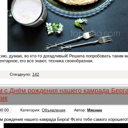
сию, думаю, во кто-то догадливый! Решила попробовать таким 
ентарное, его все знают, техника своеобразная.
1
Спезднуло:
142
 с Днём рождения нашего камрада Берга
ик
00:00
Категория:
Объявления
Автор:
Мясник
 рождения нашего камрада Берга! Фсего тебе самого хорошего!