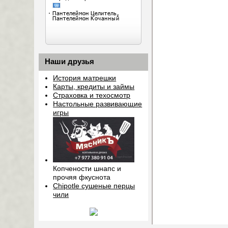
Наши друзья
История матрешки
Карты, кредиты и займы
Страховка и техосмотр
Настольные развивающие
игры
Копчености шнапс и
прочяя фкуснота
Chipotle сушеные перцы
чили