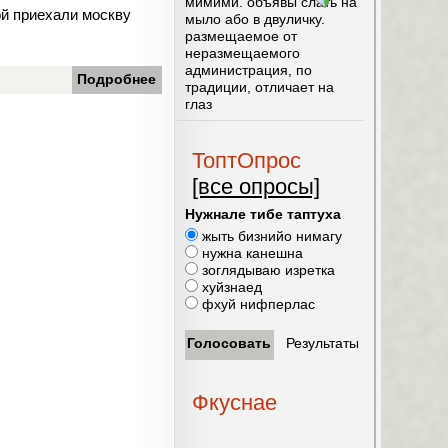
мимими. объявы слать на
ой приехали москву
мыло або в двуличку.
размещаемое от
неразмещаемого
администрация, по
Подробнее
традиции, отличает на
глаз
ТоптОпрос
[все опросы]
Нужнале тибе таптуха
жыть бизнийо нимагу
нужна канешна
зоглядываю изретка
хуйзнаед
фхуй нифперлас
Фкуснае