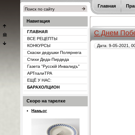
Главная
Пра
Навигация
С Днем Поб
ГЛАВНАЯ
ВСЕ РЕЦЕПТЫ
КОНКУРСЫ
Дата: 9-05-2021, 0
Скаски дедушки Полярнега
Стихи Деда-Пирдеда
Газета "Русскiй Инвалидъ"
АРТпалиТРА
ЕЩЁ У НАС:
БАРАХОЛЦИОН
{count_categ_22}
Скоро на тарелке
Намьог