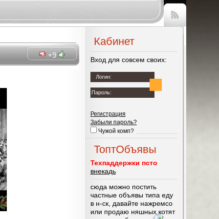
Чтение
RSS
Кабинет
+9
Вход для совсем своих:
Логин:
Пароль:
Регистрация
Забыли пароль?
Чужой комп?
ТоптОбъявы
Техпаддержки псто
внекадь
сюда можно постить
частные объявы типа еду
в н-ск, давайте нажремсо
или продаю няшных котят