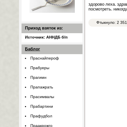
здорово леха. здра
посмотреть. никогд
Фтыкнуло: 2 35
Приход взяток из:
Источник: АННДБ б/п
Баблог
Праснайпероф
Прабуеры
Прагимн
Прапажрать
Прасимвалы
Прабартини
Прафудбол
Праакрожго