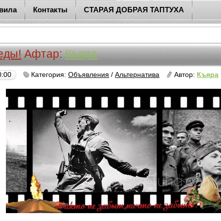
вила
Контакты
СТАРАЯ ДОБРАЯ ТАПТУХА
еды!
Афтар:
Къяра
0:00
Категория:
Объявления
/
Альтернатива
Автор:
Къяра