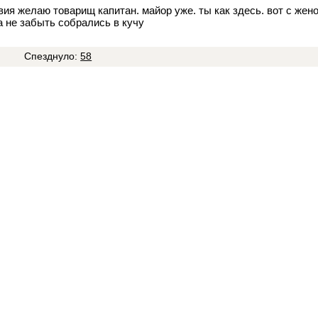
вия желаю товарищ капитан. майор уже. ты как здесь. вот с жен
а не забыть собрались в кучу
1
Спезднуло:
58