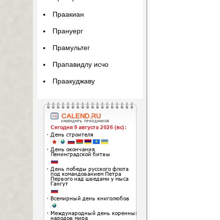
Праакиан
Прануерг
Прамультег
Прапавидлу исчо
Праакуджаву