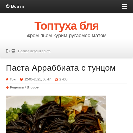
Войти
Топтуха бля
жрем пьем курим ругаемсо матом
Полная версия сайта
Паста Арраббиата с тунцом
Тон
12-05-2021, 08:47
2 430
Рецепты
/
Второе