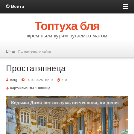
Войти
Топтуха бля
жрем пьем курим ругаемсо матом
Полная версия сайта
Простатяпнеца
Berg
14-02-2025, 10:19
710
Картикаменты
/
Пятница