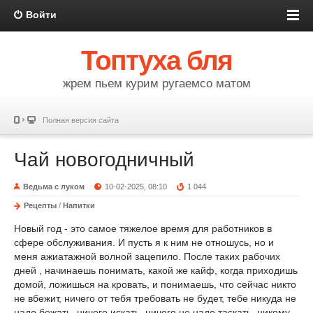
Войти
Топтуха бля
жрем пьем курим ругаемсо матом
Полная версия сайта
Чай новогодничный
Ведьма с луком
10-02-2025, 08:10
1 044
Рецепты
/
Напитки
Новый год - это самое тяжелое время для работников в
сфере обслуживания. И пусть я к ним не отношусь, но и
меня ажиатажной волной зацепило. После таких рабочих
дней , начинаешь понимать, какой же кайф, когда приходишь
домой, ложишься на кровать, и понимаешь, что сейчас никто
не вбежит, ничего от тебя требовать не будет, тебе никуда не
надо бежать, ничего искать, ничего не надо таскать, никому