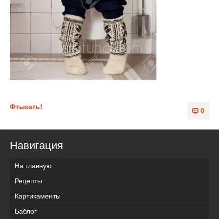
Фтыкать!
0
Навигация
На главную
Рецепты
Картикаменты
Баблог