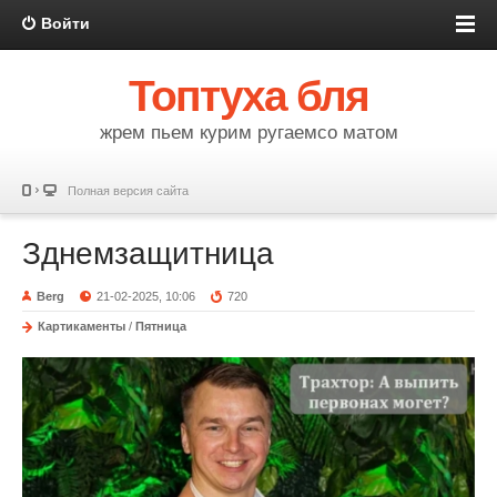
Войти
Топтуха бля
жрем пьем курим ругаемсо матом
Полная версия сайта
Зднемзащитница
Berg
21-02-2025, 10:06
720
Картикаменты
/
Пятница