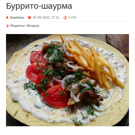
Буррито-шаурма
Starletka
20-09-2020, 17:21
3 474
Рецепты
/
Второе