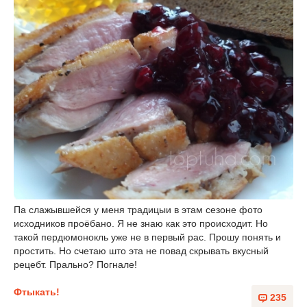
Па слажывшейся у меня традицыи в этам сезоне фото
исходников проёбано. Я не знаю как это происходит. Но
такой пердюмонокль уже не в первый рас. Прошу понять и
простить. Но счетаю што эта не повад скрывать вкусный
рецебт. Прально? Погнале!
Фтыкать!
235