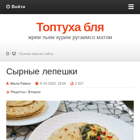
Войти
Топтуха бля
жрем пьем курим ругаемсо матом
Полная версия сайта
Сырные лепешки
Мила Равно
9-10-2020, 18:55
2 927
Рецепты
/
Второе