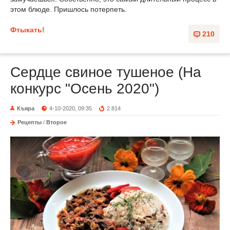
этом блюде. Пришлось потерпеть.
Фтыкать!
210
Сердце свиное тушеное (На
конкурс "Осень 2020")
Къяра
4-10-2020, 09:35
2 814
Рецепты
/
Второе