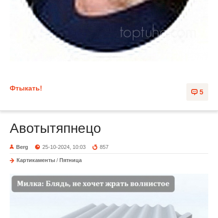
Фтыкать!
5
Авотытяпнецо
Berg
25-10-2024, 10:03
857
Картикаменты
/
Пятница