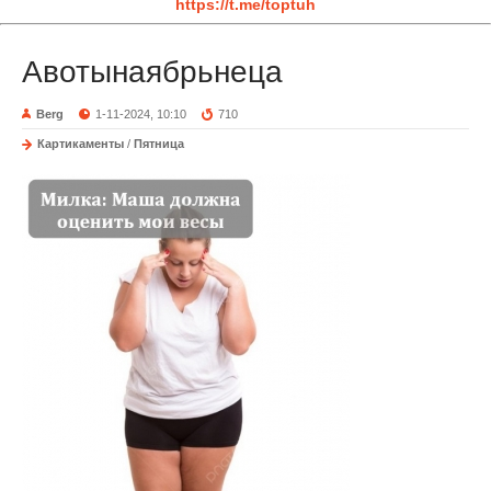
https://t.me/toptuh
Авотынаябрьнеца
Berg
1-11-2024, 10:10
710
Картикаменты
/
Пятница