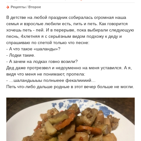
Рецепты
/
Второе
В детстве на любой праздник собиралась огромная наша
семья и взрослые любили есть, пить и петь. Как говорится
хочешь петь - пей. И в перерыве, пока выбирали следующую
песнь, 4хлетняя я с серьёзным видом подхожу к деду и
спрашиваю по спетой только что песне:
- А что такое «шаланды»?
- Лодки такие.
- А зачем на лодках говно возили?
Дед даже протрезвел и недоуменно на меня уставился. А я,
видя что меня не понимают, пропела:
- …шаландыыыы полныеее фекалиииий…
Петь что-либо дальше родные в этот вечер больше не могли.