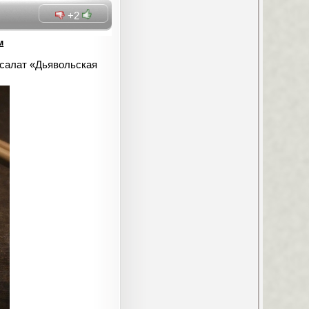
+2
м
 салат «Дьявольская