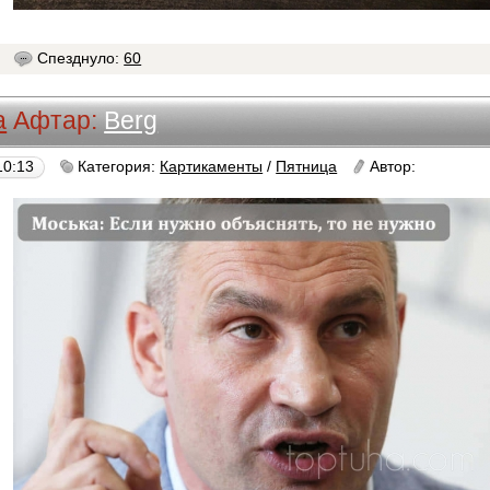
8
Спезднуло:
60
а
Афтар:
Berg
10:13
Категория:
Картикаменты
/
Пятница
Автор:
Berg