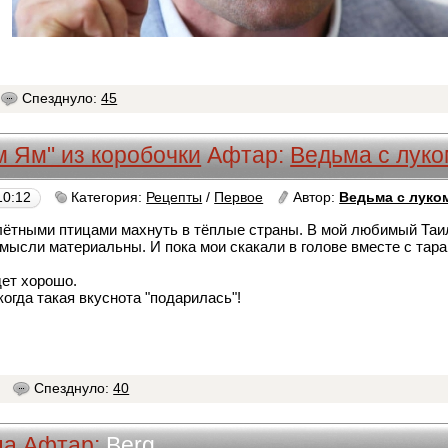
Спезднуло:
45
м Ям" из коробочки
Афтар:
Ведьма с лук
10:12
Категория:
Рецепты
/
Первое
Автор:
Ведьма с луко
елётными птицами махнуть в тёплые страны. В мой любимый Таи
о мысли материальны. И пока мои скакали в голове вместе с тар
дет хорошо.
когда такая вкуснота "подарилась"!
9
Спезднуло:
40
ца
Афтар:
Berg