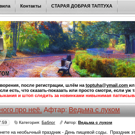
вила
Контакты
СТАРАЯ ДОБРАЯ ТАПТУХА
творения, после регистрации, шлём на
toptuha@ymail.com
ил
сли есть, что сказать-показать или просто смотри, если уж 
ыкания и штоп следить за новинками нивынимая патписыв
ного про неё.
Афтар:
Ведьма с луком
7:59
Категория:
Баблог
Автор:
Ведьма с луком
рнете на необычный праздник - День пищевой соды. Праздник 