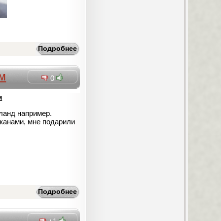
Подробнее
ом
0
м
ланд например.
аканами, мне подарили
Подробнее