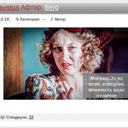
ьница
Афтар:
Berg
10:19
Категория: ---
Автор:
Berg
Спезднуло:
33