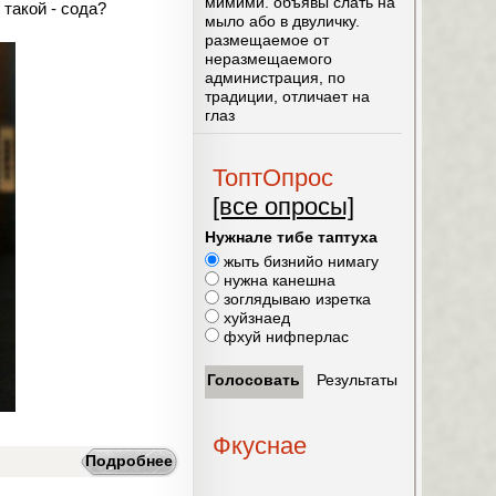
мимими. объявы слать на
 такой - сода?
мыло або в двуличку.
размещаемое от
неразмещаемого
администрация, по
традиции, отличает на
глаз
ТоптОпрос
[все опросы]
Нужнале тибе таптуха
жыть бизнийо нимагу
нужна канешна
зоглядываю изретка
хуйзнаед
фхуй нифперлас
Фкуснае
Подробнее