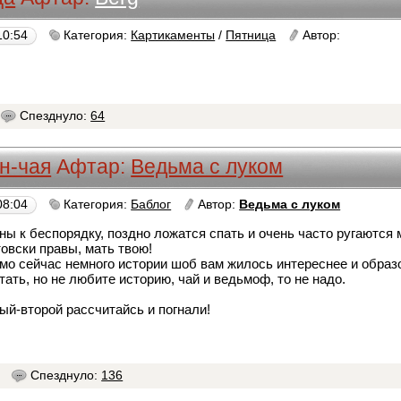
10:54
Категория:
Картикаменты
/
Пятница
Автор:
Berg
Спезднуло:
64
н-чая
Афтар:
Ведьма с луком
08:04
Категория:
Баблог
Автор:
Ведьма с луком
ы к беспорядку, поздно ложатся спать и очень часто ругаются 
овски правы, мать твою!
мо сейчас немного истории шоб вам жилось интереснее и образ
тать, но не любите историю, чай и ведьмоф, то не надо.
ый-второй рассчитайсь и погнали!
3
Спезднуло:
136