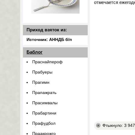
отмечается ежегодн
Приход взяток из:
Источник: АННДБ б/п
Баблог
Праснайпероф
Прабуеры
Прагимн
Прапажрать
Прасимвалы
Прабартини
Прафудбол
Фтыкнуло: 3 94
Праакрожго