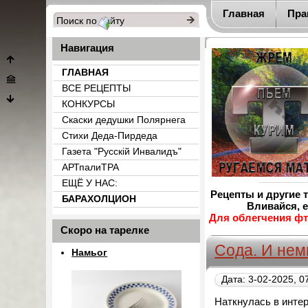
Главная
Пра
Навигация
ГЛАВНАЯ
ВСЕ РЕЦЕПТЫ
КОНКУРСЫ
Скаски дедушки Полярнега
Стихи Деда-Пирдеда
Газета "Русскiй Инвалидъ"
АРТпалиТРА
ЕЩЁ У НАС:
Рецепты и другие 
БАРАХОЛЦИОН
Вливайся, е
{count_categ_22}
Для облегчения фт
Скоро на тарелке
Сода. И нем
Намьог
Дата: 3-02-2025, 0
Наткнулась в инте