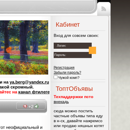
Чтение
RSS
Кабинет
Вход для совсем своих:
Логин:
Пароль:
Регистрация
Забыли пароль?
Чужой комп?
и на
ya.berg@yandex.ru
такой скромный.
ТоптОбъявы
айтес на
канал фтилеге
Техпаддержки псто
внекадь
+2
сюда можно постить
частные объявы типа еду
в н-ск, давайте нажремсо
или продаю няшных котят
этот неофициальный и