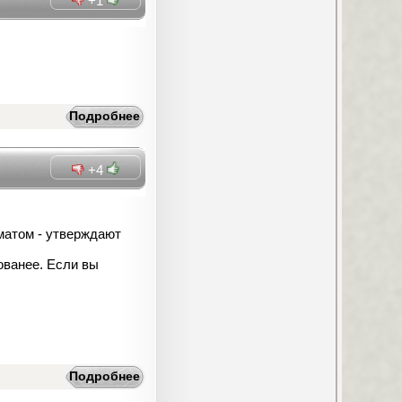
+1
Подробнее
+4
матом - утверждают
ованее. Если вы
Подробнее