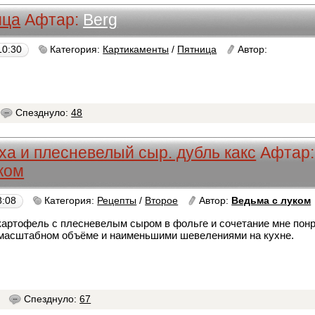
ица
Афтар:
Berg
10:30
Категория:
Картикаменты
/
Пятница
Автор:
Berg
Спезднуло:
48
ха и плесневелый сыр. дубль какс
Афтар:
ком
8:08
Категория:
Рецепты
/
Второе
Автор:
Ведьма с луком
 картофель с плесневелым сыром в фольге и сочетание мне по
 масштабном объёме и наименьшими шевелениями на кухне.
9
Спезднуло:
67