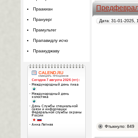
Предфеврал
Праакиан
Прануерг
Дата: 31-01-2025, 
Прамультег
Прапавидлу исчо
Праакуджаву
Фтыкнуло: 849