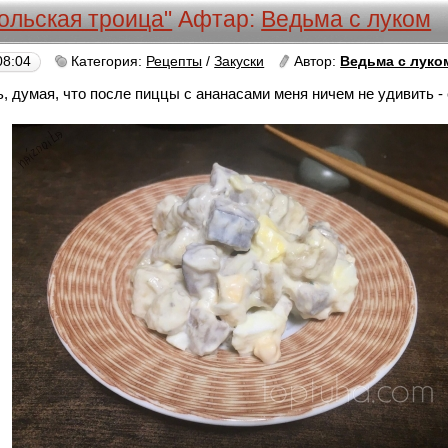
ольская троица"
Афтар:
Ведьма с луком
08:04
Категория:
Рецепты
/
Закуски
Автор:
Ведьма с луко
, думая, что после пиццы с ананасами меня ничем не удивить -