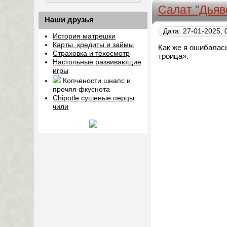
Салат "Дьяв
Наши друзья
Дата: 27-01-2025, 
История матрешки
Карты, кредиты и займы
Как же я ошибалась
Страховка и техосмотр
троица».
Настольные развивающие
игры
Копчености шнапс и
прочяя фкуснота
Chipotle сушеные перцы
чили