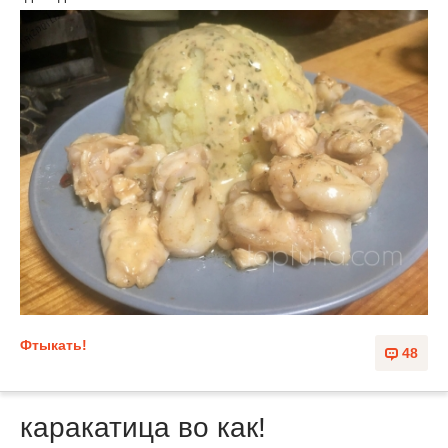
Фтыкать!
48
каракатица во как!