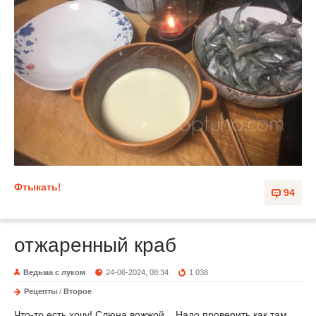
Фтыкать!
94
отжаренный краб
Ведьма с луком
24-06-2024, 08:34
1 038
Рецепты
/
Второе
Что-то есть хочу! Слюна вожжой... Надо проверить как там