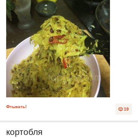
Фтыкать!
19
кортобля