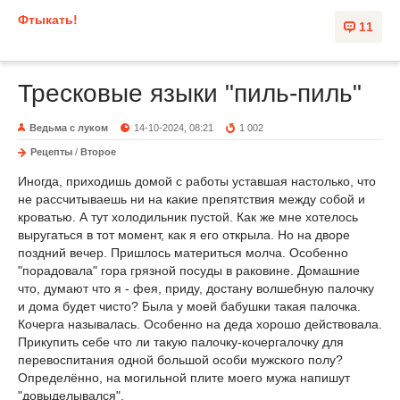
Фтыкать!
11
Тресковые языки "пиль-пиль"
Ведьма с луком
14-10-2024, 08:21
1 002
Рецепты
/
Второе
Иногда, приходишь домой с работы уставшая настолько, что
не рассчитываешь ни на какие препятствия между собой и
кроватью. А тут холодильник пустой. Как же мне хотелось
выругаться в тот момент, как я его открыла. Но на дворе
поздний вечер. Пришлось материться молча. Особенно
"порадовала" гора грязной посуды в раковине. Домашние
что, думают что я - фея, приду, достану волшебную палочку
и дома будет чисто? Была у моей бабушки такая палочка.
Кочерга называлась. Особенно на деда хорошо действовала.
Прикупить себе что ли такую палочку-кочергалочку для
перевоспитания одной большой особи мужского полу?
Определённо, на могильной плите моего мужа напишут
"довыделывался".