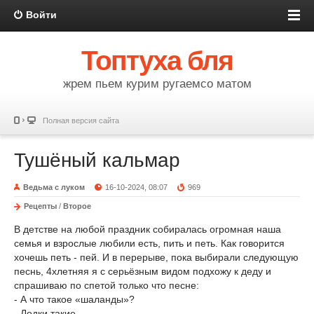
Войти
Топтуха бля
жрем пьем курим ругаемсо матом
Полная версия сайта
Тушёный кальмар
Ведьма с луком
16-10-2024, 08:07
969
Рецепты
/
Второе
В детстве на любой праздник собиралась огромная наша
семья и взрослые любили есть, пить и петь. Как говорится
хочешь петь - пей. И в перерыве, пока выбирали следующую
песнь, 4хлетняя я с серьёзным видом подхожу к деду и
спрашиваю по спетой только что песне:
- А что такое «шаланды»?
- Лодки такие.